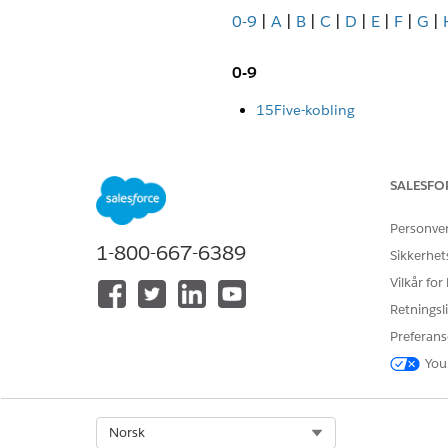
0-9
|
A
|
B
|
C
|
D
|
E
|
F
|
G
|
0-9
15Five-kobling
A
SALESFO
Acronis Cyber Protect-koblin
Aha-kobling
Personve
Aircall-kobling
1-800-667-6389
Sikkerhet
Airtable-kobling
AlertOps-kobling
Vilkår for
Ansible-kobling
Retningsli
Asana-kobling
Preferans
Automox-kobling
You
Auth0-kobling
B
Select Org
Norsk