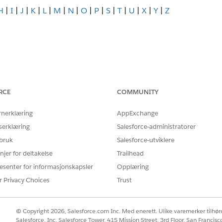
H
|
I
|
J
|
K
|
L
|
M
|
N
|
O
|
P
|
S
|
T
|
U
|
X
|
Y
|
Z
RCE
COMMUNITY
g
rnerklæring
AppExchange
serklæring
Salesforce-administratorer
 bruk
Salesforce-utviklere
njer for deltakelse
Trailhead
esenter for informasjonskapsler
Opplæring
r Privacy Choices
Trust
© Copyright 2026, Salesforce.com Inc. Med enerett. Ulike varemerker tilhøre
Salesforce, Inc. Salesforce Tower, 415 Mission Street, 3rd Floor, San Francis