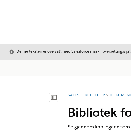
Avslutt
Denne teksten er oversatt med Salesforce maskinoversettingssyste
SALESFORCE HJELP
DOKUMEN
Du er her:
Vis innholdsfortegnelse
Bibliotek f
Se gjennom koblingene som er 