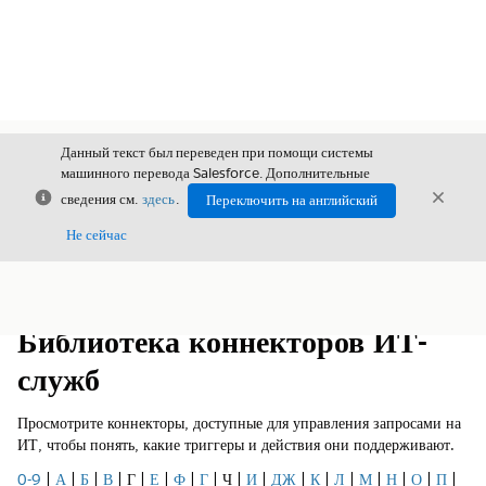
Данный текст был переведен при помощи системы
машинного перевода Salesforce. Дополнительные
Закрыть
Закры
сведения см.
здесь
.
Переключить на английский
Закрыт
Не сейчас
Содержание
Показать содержание
Библиотека коннекторов ИТ-
служб
Просмотрите коннекторы, доступные для управления запросами на
ИТ, чтобы понять, какие триггеры и действия они поддерживают.
0-9
|
А
|
Б
|
В
| Г |
Е
|
Ф
|
Г
| Ч |
И
|
ДЖ
|
К
|
Л
|
М
|
Н
|
О
|
П
|