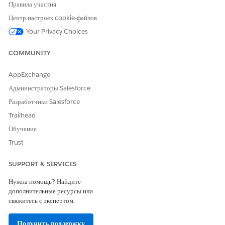
Разрядный коннектор
Правила участия
Коннектор Bitwarden
Центр настроек cookie-файлов
Бонусный коннектор
Your Privacy Choices
Коннектор Buddy
Коннектор BugSnag
COMMUNITY
C
AppExchange
Коннектор холста
Администраторы Salesforce
Коннектор Celigo
Разработчики Salesforce
Коннектор CDO (Cisco Defence Orchestrator)
Trailhead
Коннектор Cisco Meraki
Коннектор центра управления защищенными брандмауэрами
Обучение
(FMC) Cisco
Trust
Коннектор TaroachDB
Коннектор Coda (бета-версия)
SUPPORT & SERVICES
Коннектор Confluence Cloud
Коннектор Couchbase Capella
Нужна помощь? Найдите
Коннектор переворота
дополнительные ресурсы или
Коннектор CrowdStrike
свяжитесь с экспертом.
D
Получить поддержку