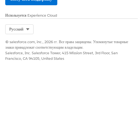
Коннектор Dashlane
Коннектор Datadog
Используется
Experience Cloud
Коннектор Derdack SIGNL4
Коннектор Document360
Select Org
Русский
Коннектор Dovetail
Коннектор Drata
© salesforce.com, inc., 2026 гг. Все права защищены. Упомянутые товарные
Коннектор Dynatrace
знаки принадлежат соответствующим владельцам.
Salesforce, Inc. Salesforce Tower, 415 Mission Street, 3rd Floor, San
Francisco, CA 94105, United States
E
Эластичный электронный коннектор
Коннектор Envoy
F
Коннектор Freshdesk
Коннектор Figma
Коннектор Freshservice
Фронтальный коннектор
G