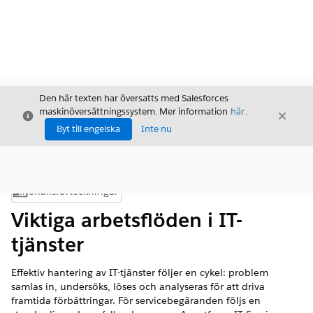
Den här texten har översatts med Salesforces
maskinöversättningssystem. Mer information
här
.
Stäng
Stäng
Stäng
Byt till engelska
Inte nu
Innehållsförteckningar
Visa innehållsförteckning
Viktiga arbetsflöden i IT-
tjänster
Effektiv hantering av IT-tjänster följer en cykel: problem
samlas in, undersöks, löses och analyseras för att driva
framtida förbättringar. För servicebegäranden följs en