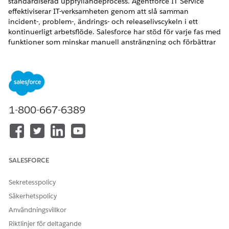
standardiserad uppfyllandeprocess. Agentforce IT Service
effektiviserar IT-verksamheten genom att slå samman
incident-, problem-, ändrings- och releaselivscykeln i ett
kontinuerligt arbetsflöde. Salesforce har stöd för varje fas med
funktioner som minskar manuell ansträngning och förbättrar
samarbete med hjälp av automatisering, AI och
samarbetsverktyg.
VERSIONER SOM KRÄVS
Tillgängliga i: Lightning Experience
1-800-667-6389
Tillgängliga i:
Enterprise
,
Performance
och
Unlimited
Editions med Agentforce IT Service.
Intag
SALESFORCE
Medarbetare kan rapportera IT-problem genom flera kanaler,
Sekretesspolicy
inklusive Slack, MS-team och en självbetjäningsportal, som
skickas som incidenter.
Säkerhetspolicy
IT-fyllare kan även logga incidenter när anställda rapporterar
Användningsvillkor
dem via chatt, röst och e-post. AI-agenter kan även hjälpa till
Riktlinjer för deltagande