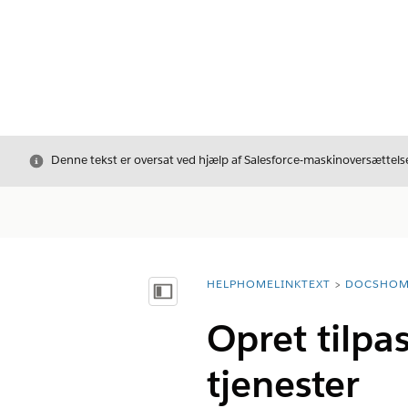
Luk
Denne tekst er oversat ved hjælp af Salesforce-maskinoversættelse
HELPHOMELINKTEXT
DOCSHOM
breadcrumbDescription
Vis indholdsfortegnelse
Opret tilpa
tjenester