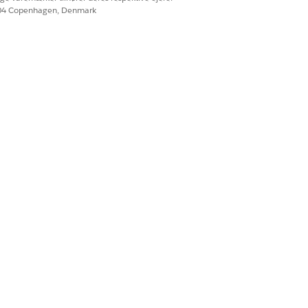
604 Copenhagen, Denmark
net.
TYPE
Text-område
Text-område
Text-område