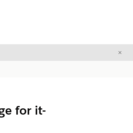
Luk
Luk
e for it-