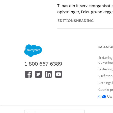
Tilpas din it-serviceorganisat
oplysninger, f.eks. grundlægg
EDITIONSHEADING
Tilgængelig i: Lightning Experie
Tilgængelig i:
Enterprise
,
Perfo
SALESFO
Erklæring
oplysning
1-800-667-6389
Hvis du vil oprette tilpassede fel
Erklæring
Vilkår fo
Hvis du imple
BEMÆRK
Retningsli
installationen.
Cookie-p
Uw 
Find og vælg
Objektmanager
Find og vælg objektet
Knowl
Vælg
Felter og relationer
.