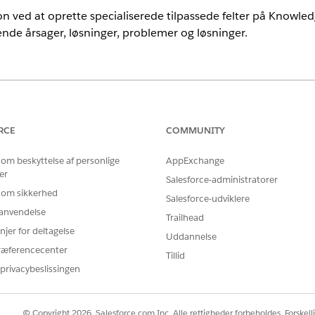
ion ved at oprette specialiserede tilpassede felter på Knowledg
ende årsager, løsninger, problemer og løsninger.
nce
rmance
og
Unlimited
Edition med Agentforce IT Service.
RCE
COMMUNITY
BRUGERTILLADELSER PÅKRÆVET
 om beskyttelse af personlige
AppExchange
er
ter:
Tilpas applikation
Salesforce-administratorer
 om sikkerhed
Salesforce-udviklere
r anvendelse
menterer en af løsningspakkerne for Agentforce IT Service, oprettes
Trailhead
njer for deltagelse
Uddannelse
ræferencecenter
Tillid
privacybeslissingen
i Opsætning.
edge
.
© Copyright 2026, Salesforce.com Inc. Alle rettigheder forbeholdes. Forskell