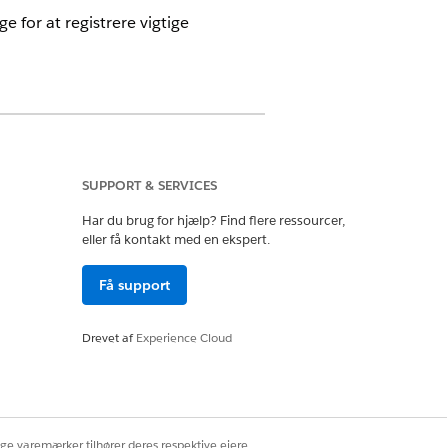
e for at registrere vigtige
SUPPORT & SERVICES
Har du brug for hjælp? Find flere ressourcer,
eller få kontakt med en ekspert.
Få support
 de tilpassede felter automatisk under
Drevet af
Experience Cloud
ige varemærker tilhører deres respektive ejere.