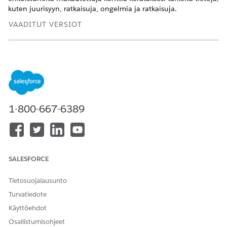
kuten juurisyyn, ratkaisuja, ongelmia ja ratkaisuja.
VAADITUT VERSIOT
Käytettävissä: Lightning Experiencessa
Käytettävissä:
Enterprise
Edition-,
Performance
Edition- ja
Unlimited
Edition -versioissa Agentforce IT Service -
palvelun avulla.
1-800-667-6389
TARVITTAVAT KÄYTTÖOIKEUDET
Mukautettujen kenttien
Sovelluksen mukautusoikeus
luominen:
SALESFORCE
Tietosuojalausunto
Turvatiedote
Jos otat jonkin Agentforce IT Service -
HUOMAUTUS
ratkaisupaketeista käyttöön, mukautetut kentät luodaan
Käyttöehdot
automaattisesti asennuksen aikana.
Osallistumisohjeet