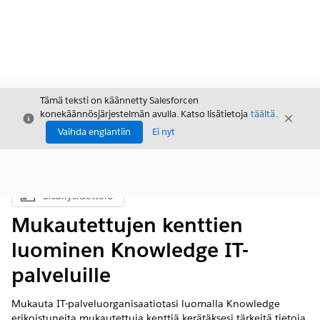
Tämä teksti on käännetty Salesforcen
konekäännösjärjestelmän avulla. Katso lisätietoja
täältä
.
Sulje
Sulje
Sulje
Vaihda englantiin
Ei nyt
Sisällysluettelo
Näytä sisällysluettelo
Mukautettujen kenttien
luominen Knowledge IT-
palveluille
Mukauta IT-palveluorganisaatiotasi luomalla Knowledge
erikoistuneita mukautettuja kenttiä kerätäksesi tärkeitä tietoja,