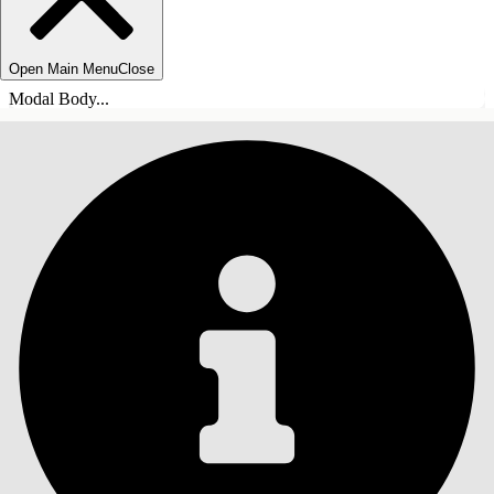
Open Main Menu
Close
Modal Body...
INHOUDSOPGAVE
Zoeken
Inhoudsopgave
weergeven
Inhoudsopgave