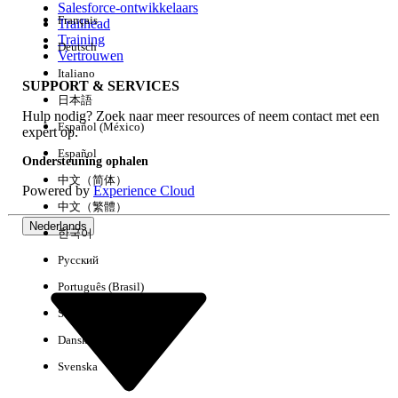
Salesforce-ontwikkelaars
Français
Trailhead
Ervaring
Training
Deutsch
Vertrouwen
Italiano
SUPPORT & SERVICES
日本語
Hulp nodig? Zoek naar meer resources of neem contact met een
Alles wissen
Gereed
Español (México)
expert op.
Español
Ondersteuning ophalen
中文（简体）
Powered by
Experience Cloud
中文（繁體）
Nederlands
한국어
Русский
Português (Brasil)
Suomi
Dansk
Svenska
Geen resultaten