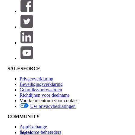
Filters (0)
FILTERS SELECTEREN
Productgebied
Toevoegen
Invloed op functies
SALESFORCE
Privacyverklaring
Beveiligingsverklaring
Gebruiksvoorwaarden
Richtlijnen voor deelname
Voorkeurcentrum voor cookies
Uw privacybeslissingen
Edition
COMMUNITY
AppExchange
Salesforce-beheerders
English