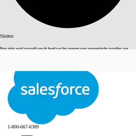
Zoeken
Sluiten
Deze tekst werd vertaald aan de hand van het systeem voor automatische vertaling van
Overschakelen op Engels
Niet nu
Salesforce. U vindt
hier
meer details.
Sluiten
Sluiten
1-800-667-6389