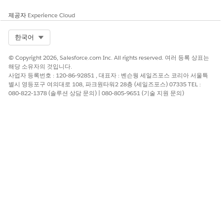
작업 섹션으로 작업을 끌어옵니다.
제공자
Experience Cloud
예를 들어, 초안으로 편집, 게시, 기사 삭제와 같은 작업을
추가합니다.
Select Org
한국어
변경 사항을 저장합니다.
메시지가 표시되면
예
를 클릭하여 사용자의 레이아웃 기본
© Copyright 2026, Salesforce.com Inc. All rights reserved. 여러 등록 상표는
설정을 재정의합니다.
해당 소유자의 것입니다.
페이지 레이아웃을 관련 레코드 유형에 할당합니다.
사업자 등록번호 : 120-86-92851 , 대표자 : 벤슨웡 세일즈포스 코리아 서울특
별시 영등포구 여의대로 108, 파크원타워2 28층 (세일즈포스) 07335 TEL :
Knowledge 페이지에서
페이지 레이아웃 할당
을 선택합니
080-822-1378 (솔루션 상담 문의) | 080-805-9651 (기술 지원 문의)
다.
할당 편집
을 클릭합니다.
특정 페이지 레이아웃에 할당할 셀을 선택합니다.
예를 들어 문제 해결 가이드에 대해 만든 사용자 정의 페이
지 레이아웃을 할당하려면 전체 열을 선택합니다.
사용할 페이지 레이아웃
드롭다운에서 만든 페이지 레이아
웃을 선택합니다.
변경 사항을 저장합니다.
마찬가지로 이전에 만든 다른 Knowledge 기사 레코드 유형에 대한
사용자 정의 페이지 레이아웃을 만듭니다.