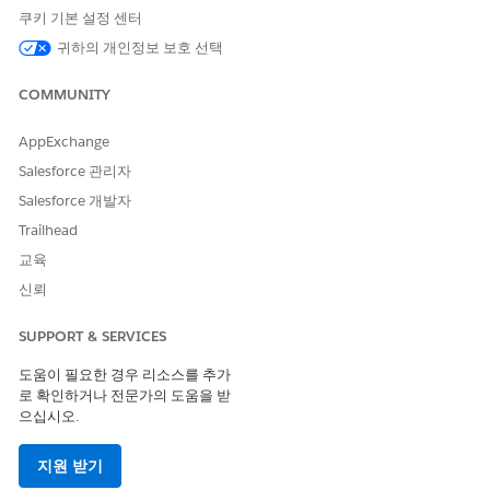
페이지 레이아웃
을 선택합니다.
쿠키 기본 설정 센터
새로 만들기
를 클릭합니다.
귀하의 개인정보 보호 선택
기존 페이지 레이아웃의 드롭다운 메뉴에서
Knowledge 레
이아웃
을 선택합니다.
COMMUNITY
등
페이지 레이아웃 이름
을 입력합니다.
문제 해결 가이드
변경 사항을 저장합니다.
AppExchange
해당 Knowledge 기사 유형과 관련된 필드를 끌어서 놓아 페이
Salesforce 관리자
지 레이아웃을 사용자 정의합니다.
Salesforce 개발자
페이지 레이아웃 편집기에서 필드를 팔레트에서 레이아웃
의 정보 섹션으로 끌어옵니다.
Trailhead
예를 들어, 요약, 게시 상태, 소유자와 같은 필드를 포함합니
교육
다.
신뢰
사용자 정의 필드를 추가하려면 세부 사항과 같은 섹션을 만
들고 팔레트에서 사용자 정의 필드를 끌어옵니다.
SUPPORT & SERVICES
예를 들어 문제, 근본 원인, 해결 방법과 같은 필드를 추가합
니다.
도움이 필요한 경우 리소스를 추가
관련 목록을 팔레트에서 관련 목록 섹션으로 끌어 페이지 레
로 확인하거나 전문가의 도움을 받
이아웃에 추가합니다.
으십시오.
사례, 사고, 문제, 변경 요청이 포함됩니다.
작성 작업을 추가하려면 팔레트의 모바일 및 Lightning 작
지원 받기
업 섹션에서 Salesforce 모바일 및 Lightning Experience