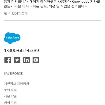
용자 정의합니다. 페이지 레이아웃은 사용자가 Knowledge 기사를
만들거나 볼 때 나타나는 필드, 섹션 및 작업을 정의합니다.
필수 EDITION
지원 제품: Lightning Experience
지원 제품: Agentforce IT 서비스가 포함된
Enterprise
,
Performance
및
Unlimited
Edition.
필요한 사용자 권한
1-800-667-6389
페이지 레이아웃 만들기 및 편
응용 프로그램 사용자 정의
집:
페이지 레이아웃 할당:
사용자 관리
SALESFORCE
페이지 레이아웃을 만들기 전에 IT 서비스 Knowledge 기사에 대한
개인정보 처리방침
사용자 정의 필드
및
레코드 유형
을 만듭니다.
보안 정책
페이지 레이아웃을 만듭니다.
사용 약관
설정에서
개체 관리자
를 찾아서 선택합니다.
Knowledge
개체를 찾아서 선택합니다.
참여 지침