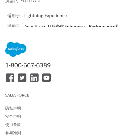
所需的 EDITION
适用于：Lightning Experience
适用于：Agentforce IT服务的
Enterprise
、
Performance
和
Unlimited
Edition。
所需用户权限
创建和编辑页面布局：
自定义应用程序
1-800-667-6389
分配页面布局：
管理用户
在创建页面布局之前，请为 IT 服务 Knowledge 文章创建
自定义字
段
和
记录类型
。
SALESFORCE
创建页面布局。
在“设置”中，查找并选择
对象管理
器。
隐私声明
查找并选择
Knowledge
对象。
选择
页面布局
。
安全声明
单击
新建
。
使用条款
从现有页面布局的下拉菜单中，选择
Knowledge 布局
。
参与准则
输入
页面布局名称
，例如
。
故障排除指南