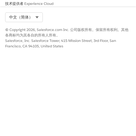
技术提供者
Experience Cloud
单击
编辑分配
。
选择要分配特定页面布局的单元格。
例如，要分配您为故障排除指南创建的自定义页面布局，请
Select Org
中文（简体）
选择整个列。
© Copyright 2026, Salesforce.com Inc. 公司版权所有。保留所有权利。其他
从“要使用的
页面布局”
下拉列表中，选择您创建的页面布
各商标均为其各自的所有人所有。
局。
Salesforce, Inc. Salesforce Tower, 415 Mission Street, 3rd Floor, San
保存更改。
Francisco, CA 94105, United States
同样，为您之前创建的其他 Knowledge 文章记录类型创建自定义
页面布局。
本文章是否解决您的问题？
请与我们共享您的想法，以便我们进行改进！
是
否