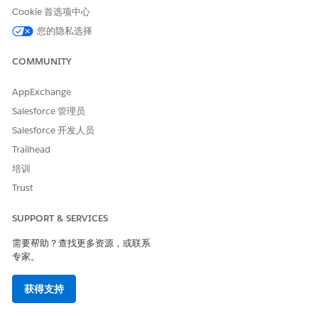
Cookie 首选项中心
保存更改。
您的隐私选择
通过拖放与该 Knowledge 文章类型相关的字段来自定义页面布
局。
COMMUNITY
在页面布局编辑器中，将字段从选项板拖到布局的信息部
分。
AppExchange
例如，包含汇总、发布状态和所有者等字段
要添加自定义字段，请创建部分，例如详细信息，并从选项
Salesforce 管理员
板拖动自定义字段。
Salesforce 开发人员
例如，添加问题、根本原因和解决方法等字段。
Trailhead
通过将相关列表从选项板拖到相关列表部分，将其添加到页
培训
面布局。
示例包括个案、事件、问题和变更请求。
Trust
要添加创作操作，将操作从选项板的移动和 Lightning 操作
部分拖到 Salesforce 移动和 Lightning Experience 操作部
SUPPORT & SERVICES
分。
需要帮助？查找更多资源，或联系
例如，添加编辑为草稿、发布和删除文章等操作。
专家。
保存更改。
出现提示时，单击
是
，以覆盖用户的布局首选项。
获得支持
将页面布局分配到相关记录类型。
从 Knowledge 页面中，选择
页面布局分配
。