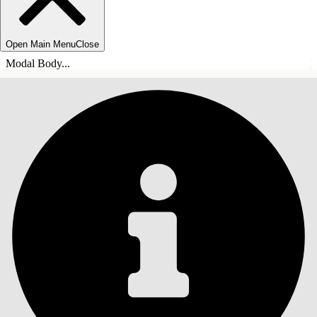
Open Main Menu
Close
Modal Body...
SISÄLLYSLUETTELO
Haku
Näytä sisällysluettelo
Sisällysluettelo