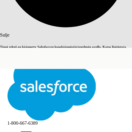
Haku
Sulje
Tämä teksti on käännetty Salesforcen konekäännösjärjestelmän avulla. Katso lisätietoja
Vaihda englantiin
Ei nyt
täältä
.
Sulje
Sulje
1-800-667-6389