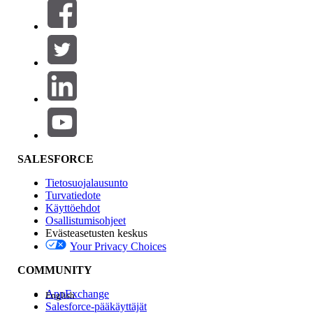
Suodattimet (0)
VALITSE SUODATTIMET
Lisää
Tuotealue
Ominaisuuden vaikutus
SALESFORCE
Tietosuojalausunto
Turvatiedote
Käyttöehdot
Osallistumisohjeet
Evästeasetusten keskus
Your Privacy Choices
Edition
COMMUNITY
AppExchange
English
Salesforce-pääkäyttäjät