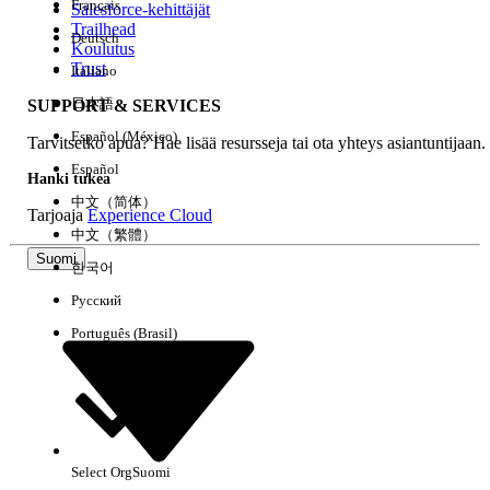
Français
Salesforce-kehittäjät
Trailhead
Deutsch
Kokemus
Koulutus
Trust
Italiano
日本語
SUPPORT & SERVICES
Español (México)
Tarvitsetko apua? Hae lisää resursseja tai ota yhteys asiantuntijaan.
Tyhjennä kaikki
Valmis
Español
Hanki tukea
中文（简体）
Tarjoaja
Experience Cloud
中文（繁體）
Suomi
한국어
Русский
Português (Brasil)
Select Org
Suomi
Ei tuloksia