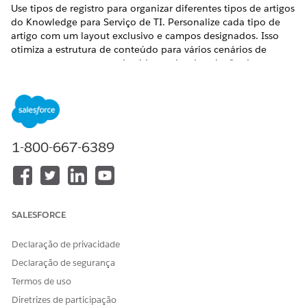
Use tipos de registro para organizar diferentes tipos de artigos
do Knowledge para Serviço de TI. Personalize cada tipo de
artigo com um layout exclusivo e campos designados. Isso
otimiza a estrutura de conteúdo para vários cenários de
suporte, como erros conhecidos, guias de solução de
problemas ou instruções de instruções.
EDIÇÕES OBRIGATÓRIAS
Disponível em: Lightning Experience
1-800-667-6389
Disponível em: Edições
Enterprise
,
Performance
e
Unlimited
com o Serviço de TI Agentforce.
PERMISSÕES DE USUÁRIO NECESSÁRIAS
SALESFORCE
Para criar tipos de registro:
Personalizar aplicativo
Declaração de privacidade
Para a configuração do Serviço de TI, recomendamos criar
Declaração de segurança
estes tipos de registro.
Termos de uso
Erros conhecidos: Para documentar problemas com
Diretrizes de participação
causas-raiz e soluções alternativas