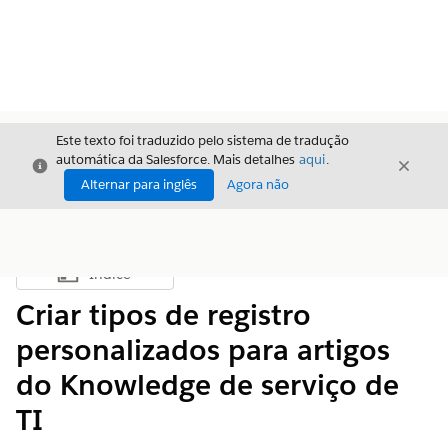
Este texto foi traduzido pelo sistema de tradução
automática da Salesforce. Mais detalhes
aqui
.
Fechar
Fecha
Fechar
Alternar para inglês
Agora não
Índice
Mostrar índice
Criar tipos de registro
personalizados para artigos
do Knowledge de serviço de
TI