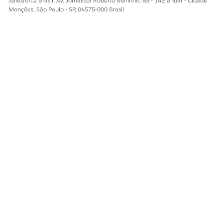
Salesforce Brasil, Av. Jornalista Roberto Marinho, 85 - 14º andar - Cidade
Monções, São Paulo - SP, 04575-000 Brasil
RÓTULO DO TIPO DE
NOME DO TIPO DE
REGISTRO
REGISTRO
Guia de solução de
Troubleshooting_Guide
problemas
Artigos de instrução
Como_para_Artigos
ESTE ARTIGO RESOLVEU SEU PROBLEMA?
Diga-nos para podermos melhorar!
Sim
Não