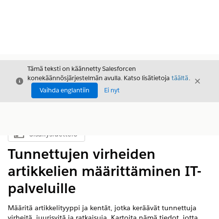
Tämä teksti on käännetty Salesforcen
konekäännösjärjestelmän avulla. Katso lisätietoja
täältä
.
Sulje
Sulje
Sulje
Vaihda englantiin
Ei nyt
Sisällysluettelo
Näytä sisällysluettelo
Tunnettujen virheiden
artikkelien määrittäminen IT-
palveluille
Määritä artikkelityyppi ja kentät, jotka keräävät tunnettuja
virheitä, juurisyitä ja ratkaisuja. Kartoita nämä tiedot, jotta