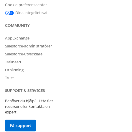
Cookie-preferenscenter
Posttyp för känt fel
Känt fel
Dina integritetsval
Grundorsak
Grundorsak__c
COMMUNITY
Lösning
Lösning__c
AppExchange
Spara dina ändringar.
Salesforce-administratörer
Salesforce-utvecklare
Trailhead
LÖSTE DENNA ARTIKEL DITT PROBLEM?
Utbildning
Berätta för oss vad vi kan förbättra!
Trust
Ja
Nej
SUPPORT & SERVICES
Behöver du hjälp? Hitta fler
resurser eller kontakta en
expert.
Få support