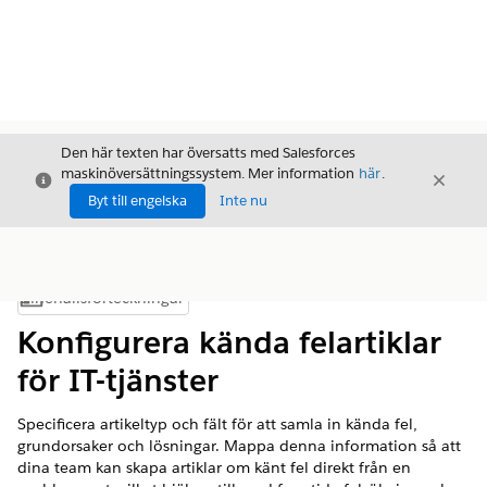
Den här texten har översatts med Salesforces
maskinöversättningssystem. Mer information
här
.
Stäng
Stäng
Stäng
Byt till engelska
Inte nu
Innehållsförteckningar
Visa innehållsförteckning
Konfigurera kända felartiklar
för IT-tjänster
Specificera artikeltyp och fält för att samla in kända fel,
grundorsaker och lösningar. Mappa denna information så att
dina team kan skapa artiklar om känt fel direkt från en