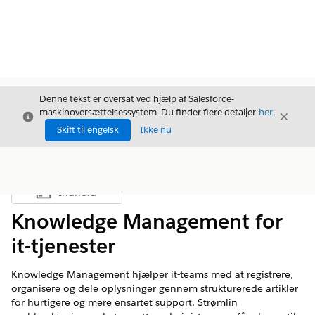
Denne tekst er oversat ved hjælp af Salesforce-
maskinoversættelsessystem. Du finder flere detaljer
her
.
Luk
Luk
Luk
Skift til engelsk
Ikke nu
Indhold
Vis indholdsfortegnelse
Knowledge Management for
it-tjenester
Knowledge Management hjælper it-teams med at registrere,
organisere og dele oplysninger gennem strukturerede artikler
for hurtigere og mere ensartet support. Strømlin