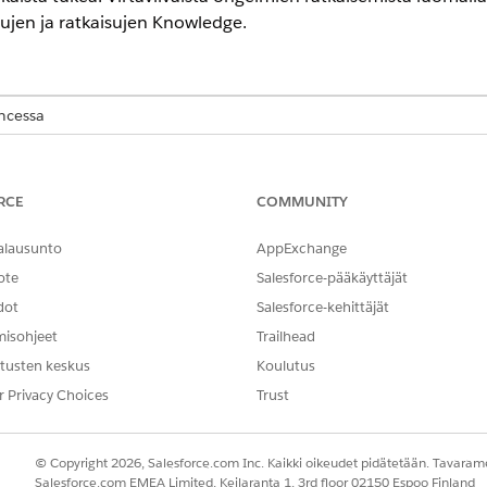
sujen ja ratkaisujen Knowledge.
encessa
-,
Performance
Edition- ja
Unlimited
Edition -versioissa Agentforce 
hta Knowledge, joita voit käyttää itsenäisesti tai yhdessä la
RCE
COMMUNITY
ivista Salesforce Knowledge hallitaksesi artikkeleita suoraan S
e integroidaksesi ulkoista sisältöä lähteistä, kuten ShareP
alausunto
AppExchange
ote
Salesforce-pääkäyttäjät
dot
Salesforce-kehittäjät
e
misohjeet
Trailhead
tusten keskus
Koulutus
it luodaan ja hallitaan suoraan Salesforcessa. IT-tukiedustaja
r Privacy Choices
Trust
, ongelma- ja muutostietueisiin kerätäkseen ratkaisuja, ratka
e IT Service -organisaatiot tukevat vain Lightning Knowledgea.
© Copyright 2026, Salesforce.com Inc. Kaikki oikeudet pidätetään. Tavarame
Salesforce.com EMEA Limited, Keilaranta 1, 3rd floor 02150 Espoo Finland