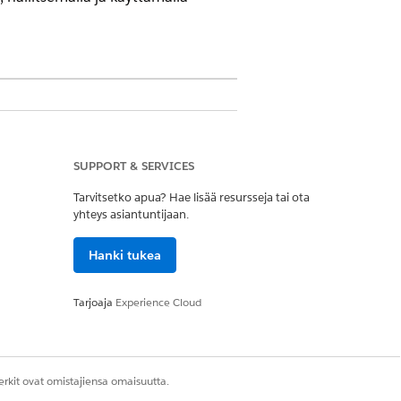
IT Service -palvelun avulla.
atiaksesi kattavan Knowledge IT-
SUPPORT & SERVICES
alesforcessa tai käytä Data 360:n
Tarvitsetko apua? Hae lisää resursseja tai ota
oint tai Confluence, samaan
yhteys asiantuntijaan.
Hanki tukea
Tarjoaja
Experience Cloud
t voivat hakea näitä artikkeleita ja
isuja ja tunnettuja virheitä.
rkit ovat omistajiensa omaisuutta.