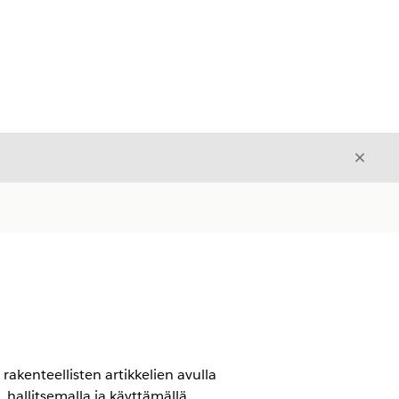
Sulje
Sulje
kenteellisten artikkelien avulla
hallitsemalla ja käyttämällä