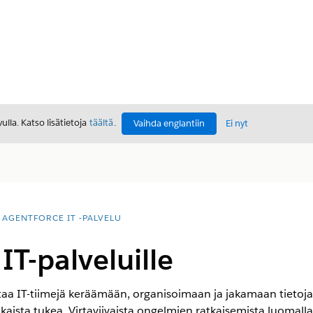
lla. Katso lisätietoja
täältä
.
Vaihda englantiin
Ei nyt
AGENTFORCE IT -PALVELU
T-palveluille
IT-tiimejä keräämään, organisoimaan ja jakamaan tietoja ra
sta tukea. Virtaviivaista ongelmien ratkaisemista luomalla, 