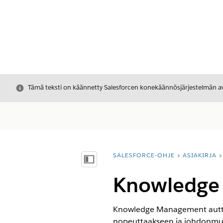
Sulje
Tämä teksti on käännetty Salesforcen konekäännösjärjestelmän avu
SALESFORCE-OHJE
ASIAKIRJA
Olet tässä:
Näytä sisällysluettelo
Knowledge I
Knowledge Management auttaa 
nopeuttaakseen ja johdonmukai