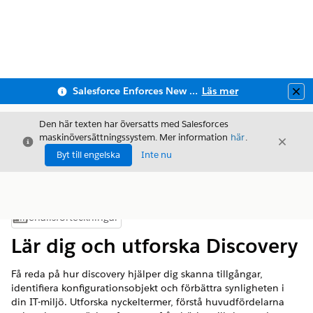
Salesforce Enforces New Security Requirements in Summer 2026
Läs mer
Clo
Den här texten har översatts med Salesforces
maskinöversättningssystem. Mer information
här
.
Stäng
Stäng
Stäng
Byt till engelska
Inte nu
Innehållsförteckningar
Visa innehållsförteckning
Lär dig och utforska Discovery
Få reda på hur discovery hjälper dig skanna tillgångar,
identifiera konfigurationsobjekt och förbättra synligheten i
din IT-miljö. Utforska nyckeltermer, förstå huvudfördelarna