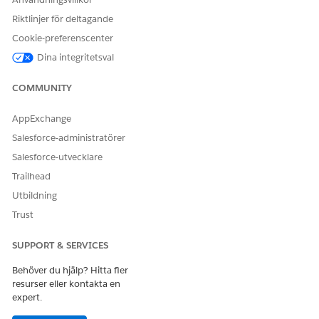
Riktlinjer för deltagande
LÖSTE DENNA ARTIKEL DITT PROBLEM?
Cookie-preferenscenter
Berätta för oss vad vi kan förbättra!
Dina integritetsval
Ja
Nej
COMMUNITY
AppExchange
Salesforce-administratörer
Salesforce-utvecklare
Trailhead
Utbildning
Trust
SUPPORT & SERVICES
Behöver du hjälp? Hitta fler
resurser eller kontakta en
expert.