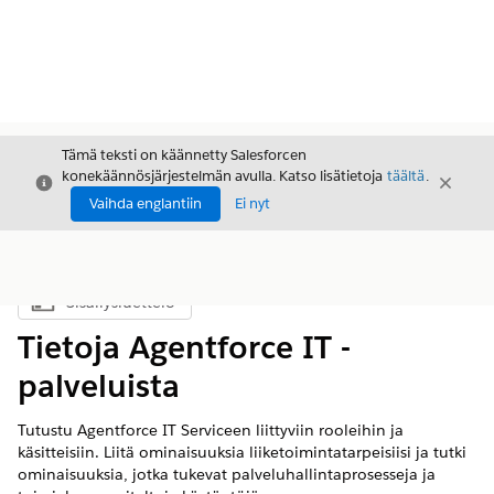
Tämä teksti on käännetty Salesforcen
konekäännösjärjestelmän avulla. Katso lisätietoja
täältä
.
Sulje
Sulje
Sulje
Vaihda englantiin
Ei nyt
Sisällysluettelo
Näytä sisällysluettelo
Tietoja Agentforce IT -
palveluista
Tutustu Agentforce IT Serviceen liittyviin rooleihin ja
käsitteisiin. Liitä ominaisuuksia liiketoimintatarpeisiisi ja tutki
ominaisuuksia, jotka tukevat palveluhallintaprosesseja ja