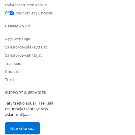
ydintermeihin.
Evästeasetusten keskus
Tärkeimmät työnkulut IT-palveluissa
Your Privacy Choices
Tehokas IT-palvelun hallinta seuraa sykliä: ongelmat
kerätään, tutkitaan, ratkaistaan ja analysoidaan tulevien
COMMUNITY
parannusten edistämiseksi. Palvelupyynnöille
noudatetaan standardoitua täydennysprosessia.
AppExchange
Agentforce IT Service virtaviivaistaa IT-toimintoja
Salesforce-pääkäyttäjät
yhdistämällä vahinkotapahtuman, ongelman, muutoksen
ja vapautuksen elinkaaren jatkuvaan työnkulkuun.
Salesforce-kehittäjät
Salesforce tukee jokaista vaihetta ominaisuuksilla, jotka
Trailhead
vähentävät manuaalista vaivaa ja parantavat yhteistyötä
Koulutus
käyttämällä automatisointia, tekoälyä ja
yhteistyötyökaluja.
Trust
SUPPORT & SERVICES
Tarvitsetko apua? Hae lisää
RATKAISIKO TÄMÄ ARTIKKELI ONGELMASI?
resursseja tai ota yhteys
asiantuntijaan.
Anna palautetta, jotta voimme kehittyä!
Kyllä
Ei
Hanki tukea