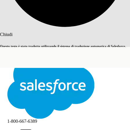
Cerca
Chiudi
Questo testo è stato tradotto utilizzando il sistema di traduzione automatica di Salesforce.
Passa all'inglese
Non ora
Ulteriori dettagli sono disponibili
qui
.
Chiudi
Chiudi
1-800-667-6389