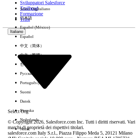
Sviluppatori Salesforce
Trailhead
Select Org
Italiano
Esperienza
Formazione
日本語
Trust
Español (México)
Italiano
Español
Cancella tutto
Chiudi
中文（简体）
中文（繁體）
한국어
Русский
Português (Brasil)
Suomi
Dansk
Svenska
Select Org
Nederlands
© Copyright 2026, Salesforce.com Inc. Tutti i diritti riservati. Vari
marchi di proprietà dei rispettivi titolari.
Norsk
salesforce.com Italy S.r.l., Piazza Filippo Meda 5, 20121 Milano
Nessun risultato