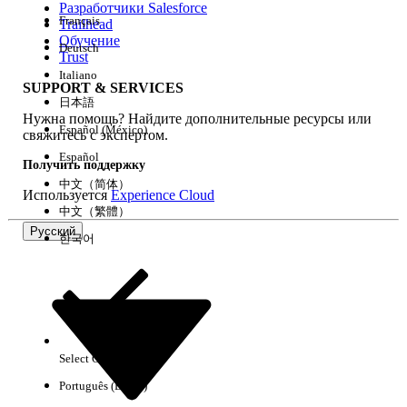
Разработчики Salesforce
Français
Trailhead
Возможности
Обучение
Deutsch
Trust
Italiano
SUPPORT & SERVICES
日本語
Нужна помощь? Найдите дополнительные ресурсы или
Очистить все
Готово
Español (México)
свяжитесь с экспертом.
Español
Получить поддержку
中文（简体）
Используется
Experience Cloud
中文（繁體）
Русский
한국어
Select Org
Русский
Português (Brasil)
Результаты отсутствуют