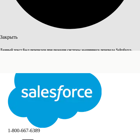
Поиск
Закрыть
Данный текст был переведен при помощи системы машинного перевода Salesforce.
Переключить на английский
Дополнительные сведения см.
здесь
.
Не сейчас
Закрыть
Закрыть
1-800-667-6389