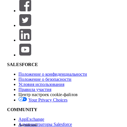
Фильтры (0)
ВЫБРАТЬ ФИЛЬТРЫ
Добавить
Область продуктов
Влияние на функции
SALESFORCE
Положение о конфиденциальности
Положение о безопасности
Условия использования
Правила участия
Центр настроек cookie-файлов
Your Privacy Choices
Версия
COMMUNITY
AppExchange
Администраторы Salesforce
Английский