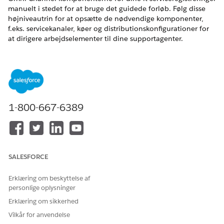
manuelt i stedet for at bruge det guidede forløb. Følg disse
højniveautrin for at opsætte de nødvendige komponenter,
f.eks. servicekanaler, køer og distributionskonfigurationer for
at dirigere arbejdselementer til dine supportagenter.
EDITIONSHEADING
Tilgængelig i: Lightning Experience
Tilgængelig i:
Enterprise
,
Performance
og
Unlimited
Edition
med Agentforce IT Service.
1-800-667-6389
SALESFORCE
BEMÆRK
Selvom den eksisterende dokumentation taler om andre
Erklæring om beskyttelse af
Salesforce-objekter, f.eks. sager eller emner, anvendes de
personlige oplysninger
samme begreber på Agentforce IT-tjenesteobjekter, f.eks.
Erklæring om sikkerhed
hændelser.
Vilkår for anvendelse