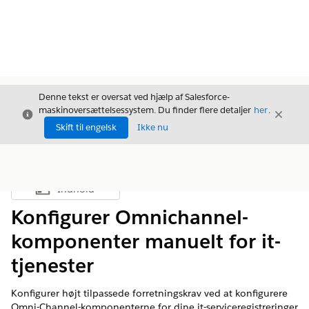
Denne tekst er oversat ved hjælp af Salesforce-
maskinoversættelsessystem. Du finder flere detaljer
her
.
Luk
Luk
Luk
Skift til engelsk
Ikke nu
Indhold
Vis indholdsfortegnelse
Konfigurer Omnichannel-
komponenter manuelt for it-
tjenester
Konfigurer højt tilpassede forretningskrav ved at konfigurere
Omni-Channel-komponenterne for dine it-serviceregistreringer