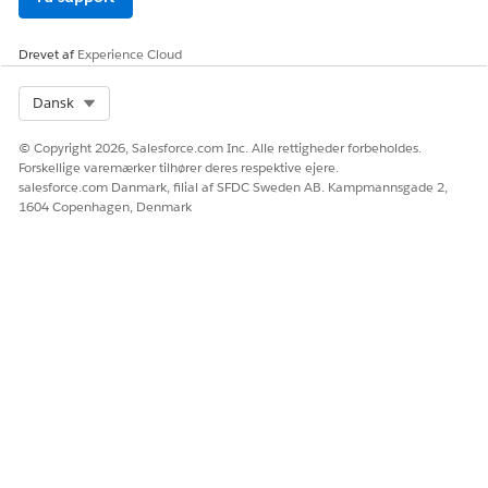
LØSTE DENNE ARTIKEL DIT PROBLEM?
Giv os besked, så vi kan forbedre os!
Drevet af
Experience Cloud
Ja
Nej
Select Org
Dansk
© Copyright 2026, Salesforce.com Inc. Alle rettigheder forbeholdes.
Forskellige varemærker tilhører deres respektive ejere.
salesforce.com Danmark, filial af SFDC Sweden AB. Kampmannsgade 2,
1604 Copenhagen, Denmark