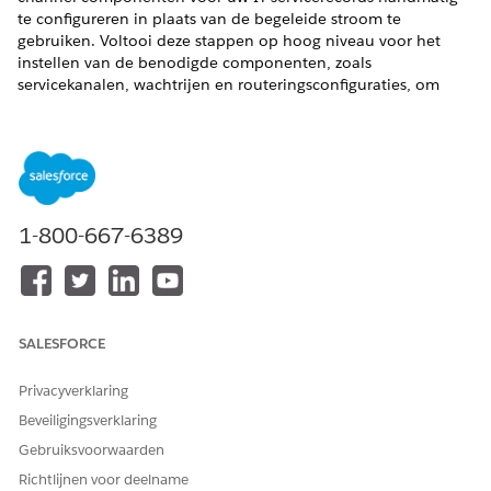
te configureren in plaats van de begeleide stroom te
gebruiken. Voltooi deze stappen op hoog niveau voor het
instellen van de benodigde componenten, zoals
servicekanalen, wachtrijen en routeringsconfiguraties, om
werkitems naar uw ondersteuningsvertegenwoordigers te
leiden.
VEREISTE EDITIONS
Beschikbaar in: Lightning Experience
1-800-667-6389
Beschikbaar in:
Enterprise
,
Performance
en
Unlimited
Edition met Agentforce IT Service.
SALESFORCE
Privacyverklaring
OPMERKING
Beveiligingsverklaring
Hoewel de bestaande documentatie spreekt over andere
Salesforce-objecten, zoals cases of leads, past u dezelfde
Gebruiksvoorwaarden
concepten toe op Agentforce IT Service-objecten, zoals
Richtlijnen voor deelname
incidenten.