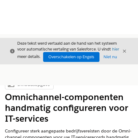
Deze tekst werd vertaald aan de hand van het systeem
voor automatische vertaling van Salesforce. U vindt
hier
Sluiten
Sluite
Sluiten
meer details.
Overschakelen op Engels
Niet nu
Inhoudsopgave
Inhoudsopgave weergeven
Omnichannel-componenten
handmatig configureren voor
IT-services
Configureer sterk aangepaste bedrijfsvereisten door de Omni-
channel componenten voor uw IT-servicerecords handmatig