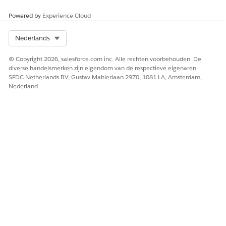
standaardconfiguratie voor supervisors kunnen gebruiken
en meer acties en tabbladen kunnen toevoegen,
stelt u
Powered by
Experience Cloud
Omni Supervisor
in en configureert u deze.
Select Org
Nederlands
© Copyright 2026, salesforce.com inc. Alle rechten voorbehouden. De
HEEFT DIT ARTIKEL UW PROBLEEM OPGELOST?
diverse handelsmerken zijn eigendom van de respectieve eigenaren.
Laat ons weten wat we kunnen doen om te verbeteren!
SFDC Netherlands BV, Gustav Mahlerlaan 2970, 1081 LA, Amsterdam,
Nederland
Ja
Nee