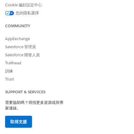
里程碑可確保支援代表正確且準時地解決記錄。SLA 原則最多可
Cookie 偏好設定中心
以有 10 個里程碑。
您的隱私選擇
若要在里程碑完成或違規時自動通知和更新,請將
里程碑動作建
立並新增至 SLA 原則
。
COMMUNITY
里程碑動作是 SLA 原則中每個步驟 (里程碑) 時發生的時間相依
工作流程動作。
AppExchange
建立里程碑類型時,您必須選擇其循環類型。
Salesforce 管理員
里程碑循環類型決定當在支援記錄上多次符合其條件時,里程碑
的行為。請參閱
里程碑循環類型
。
Salesforce 開發人員
若要減少將 SLA 原則套用至事件、問題和變更要求的手動工作,
Trailhead
請設定自動套用權益,以便將正確的 SLA 原則套用至物件。
訓練
請參閱
自動將權益套用至個案和其他
項目。
Trust
SUPPORT & SERVICES
此文章是否解決您的問題？
需要協助嗎？尋找更多資源或與專
請讓我們知道，以便我們改進！
家連線。
是
否
取得支援