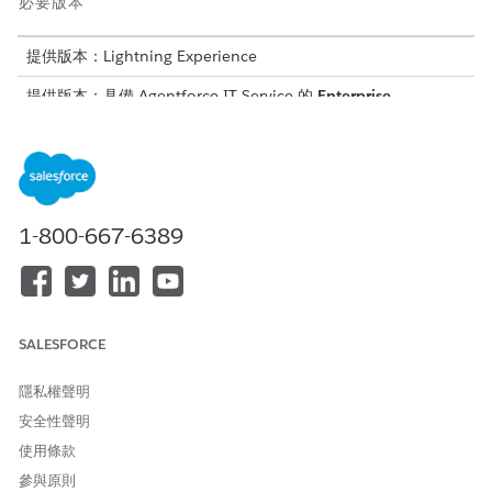
必要版本
提供版本：Lightning Experience
提供版本：具備 Agentforce IT Service 的
Enterprise
、
Performance
及
Unlimited
Edition。
如果您想要自動將正確的權益套用至 SLA 原則,則只有簡化的設定體
驗才能使用自動套用權益功能。
1-800-667-6389
雖然現有文件談論其他 Salesforce 物件 (例如個案),但會將
備註
相同的概念套用至 Agentforce IT Service 物件 (例如事件)。
SALESFORCE
若要為您的支援小組提供解決事件、問題和變更要求的結構化時
隱私權聲明
間表,請
建立 SLA 原則
。
安全性聲明
每個原則都包含強制執行正確服務層級的邏輯。
使用條款
若要在 SLA 原則中定義必要且時間相依的步驟,請
建立里程碑並
參與原則
將其新增至 SLA 原則
。