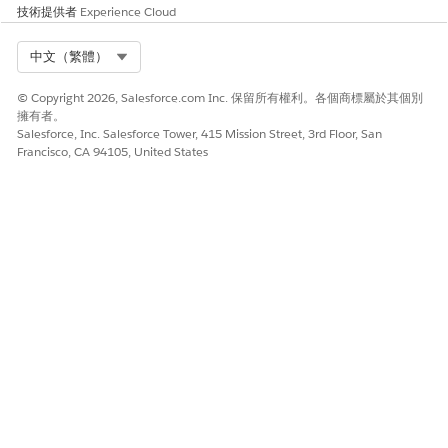
技術提供者
Experience Cloud
Select Org
中文（繁體）
© Copyright 2026, Salesforce.com Inc. 保留所有權利。各個商標屬於其個別
擁有者。
Salesforce, Inc. Salesforce Tower, 415 Mission Street, 3rd Floor, San
Francisco, CA 94105, United States