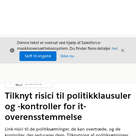
Denne tekst er oversat ved hjælp af Salesforce-
maskinoversættelsessystem. Du finder flere detaljer
her
.
Luk
Luk
Luk
Skift til engelsk
Ikke nu
Indhold
Vis indholdsfortegnelse
Tilknyt risici til politikklausuler
og -kontroller for it-
overensstemmelse
Link risici til de politiksætninger, de kan overtræde, og de
kontroller, der reducerer dem. Tilknytning af politiksætninger