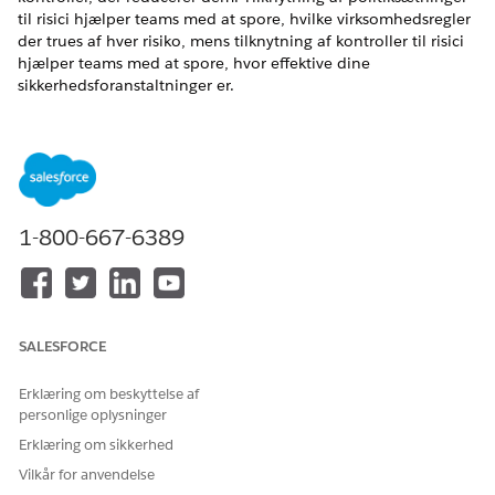
til risici hjælper teams med at spore, hvilke virksomhedsregler
der trues af hver risiko, mens tilknytning af kontroller til risici
hjælper teams med at spore, hvor effektive dine
sikkerhedsforanstaltninger er.
EDITIONSHEADING
Tilgængelig i: Lightning Experience
Tilgængelig i:
Enterprise
,
Performance
og
Unlimited
Edition
med Agentforce IT Service.
1-800-667-6389
BRUGERTILLADELSER PÅKRÆVET
Hvis du vil tilknytte risici til
Tilladelsessættet
politiksætninger og
Compliance Admin
SALESFORCE
kontrolelementer:
Erklæring om beskyttelse af
Tilknytning er den måde, som en risiko bliver forbundet med
personlige oplysninger
resten af dit complianceprogram. Tilknyt politiksætninger for
Erklæring om sikkerhed
at vise, hvilke virksomhedsregler en risiko kan overtræde, og
tilknyt kontrolelementer for at identificere de
Vilkår for anvendelse