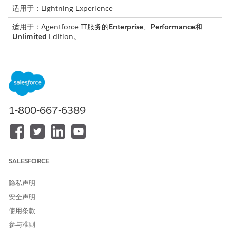
适用于：Lightning Experience
适用于：Agentforce IT服务的
Enterprise
、
Performance
和
Unlimited
Edition。
服务管理记录如何在 IT 服务中协同工作
Agentforce IT 服务管理记录相互关联，并为服务的稳定性和效
率而协同工作。虽然事件和服务请求捕获了员工的需求，但问
题、变更请求和发布有助于 IT 团队实施长期修复和计划更新。
客服人员 IT 服务台
1-800-667-6389
使用客服人员 IT 服务台应用程序，从单个统一工作区集中管理
IT 服务记录，例如事件、问题和变更请求。通过单个控制台的
增强协作，优化履行者和经理的工作效率。通过提供对关键信息
的快速访问，简化操作并解决问题，而无需切换应用程序。
SALESFORCE
适用于 IT 服务的事件管理
识别、确定优先级并解决 IT 事件，以快速恢复服务并最大限度
隐私声明
地减少业务中断。
安全声明
IT 服务的问题管理
使用条款
Agentforce IT 服务中的问题管理可帮助团队主动识别和管理事
参与准则
件的根本原因，而不仅仅是治疗症状。此流程通过启用可提高服