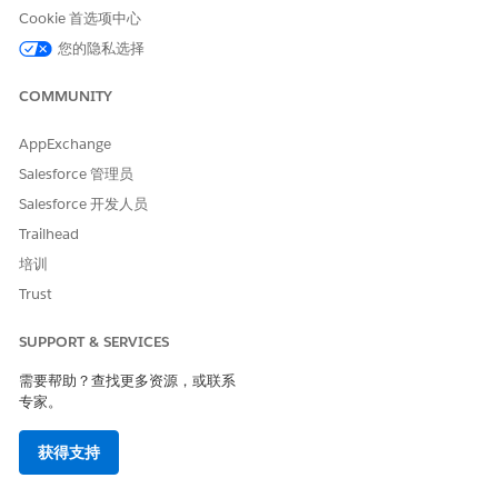
务效率和业务运营的长期解决方案，减少了重复性问题的影响并
Cookie 首选项中心
防止未来中断。
您的隐私选择
适用于 IT 服务的变更请求管理
COMMUNITY
变更请求管理是 Agentforce IT 服务中的核心实践，旨在最大限
度地减少对关键系统进行变更时对 IT 服务的中断。更改是指可
AppExchange
能影响 IT 服务的任何添加、修改或删除。使用变更请求管理来
减少事件，保持合规性，并在迁移期间保持 IT 环境的稳定性和
Salesforce 管理员
可靠性。
Salesforce 开发人员
适用于 IT 服务的发布管理
Trailhead
计划、安排和部署 IT 更改，以提供稳定的服务。
培训
适用于 IT 服务的请求管理
Trust
帮助员工请求基本的 IT 服务，并通过他们首选的自助渠道获得
技术支持。员工可以使用员工入口网站、Slack、团队或
SUPPORT & SERVICES
Agentforce 提交请求。这种标准化方法准确地捕获了每个请
需要帮助？查找更多资源，或联系
求，并将其发送给正确的履行团队，以便迅速解决。例如，员工
专家。
可以请求 VPN 访问权限或新笔记本电脑，而无需直接联系 IT
帮助台。
获得支持