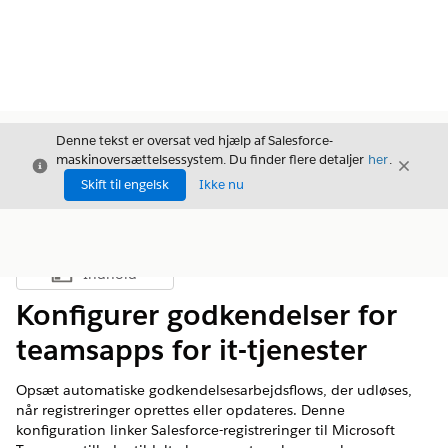
Denne tekst er oversat ved hjælp af Salesforce-
maskinoversættelsessystem. Du finder flere detaljer
her
.
Luk
Luk
Luk
Skift til engelsk
Ikke nu
Indhold
Vis indholdsfortegnelse
Konfigurer godkendelser for
teamsapps for it-tjenester
Opsæt automatiske godkendelsesarbejdsflows, der udløses,
når registreringer oprettes eller opdateres. Denne
konfiguration linker Salesforce-registreringer til Microsoft