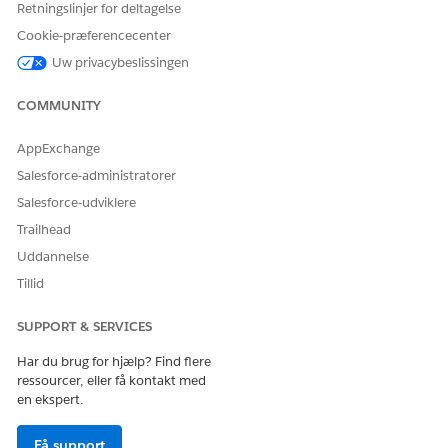
Retningslinjer for deltagelse
Cookie-præferencecenter
LØSTE DENNE ARTIKEL DIT PROBLEM?
Uw privacybeslissingen
Giv os besked, så vi kan forbedre os!
Ja
Nej
COMMUNITY
AppExchange
Salesforce-administratorer
Salesforce-udviklere
Trailhead
Uddannelse
Tillid
SUPPORT & SERVICES
Har du brug for hjælp? Find flere
ressourcer, eller få kontakt med
en ekspert.
Få support