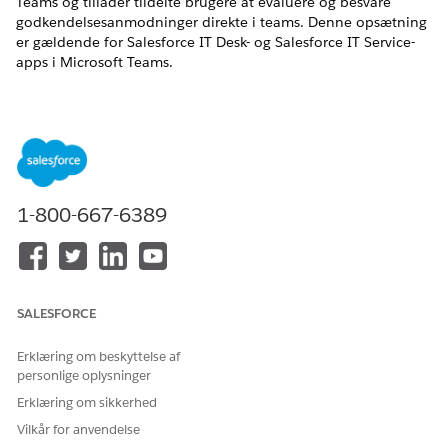
Teams og tillader tildelte brugere at evaluere og besvare
godkendelsesanmodninger direkte i teams. Denne opsætning
er gældende for Salesforce IT Desk- og Salesforce IT Service-
apps i Microsoft Teams.
EDITIONSHEADING
Tilgængelig i: Lightning Experience
Tilgængelig i:
Enterprise
,
Performance
og
Unlimited
Edition
med Agentforce IT Service.
1-800-667-6389
BRUGERTILLADELSER PÅKRÆVET
Hvis du vil opsætte
Tilladelsessættet
Microsoft Teams:
MicrosoftGraphAccess
SALESFORCE
Du skal
konfigurere proaktive adviseringer
for at bruge
godkendelser for Salesforce IT Desk-appen.
Erklæring om beskyttelse af
personlige oplysninger
Hvis du vil standardisere dit firmas beslutningsproces, skal du
Erklæring om sikkerhed
indstille managergodkendelser
.
Vilkår for anvendelse