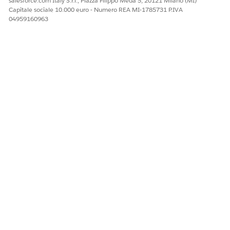
salesforce.com Italy S.r.l., Piazza Filippo Meda 5, 20121 Milano (MI)
Capitale sociale 10.000 euro - Numero REA MI-1785731 P.IVA
04959160963