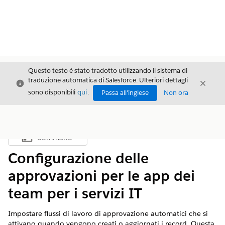
Questo testo è stato tradotto utilizzando il sistema di
traduzione automatica di Salesforce. Ulteriori dettagli
Chiudi
Chiud
Chiudi
sono disponibili
qui
.
Passa all'inglese
Non ora
Sommario
Mostra sommario
Configurazione delle
approvazioni per le app dei
team per i servizi IT
Impostare flussi di lavoro di approvazione automatici che si
attivano quando vengono creati o aggiornati i record. Questa