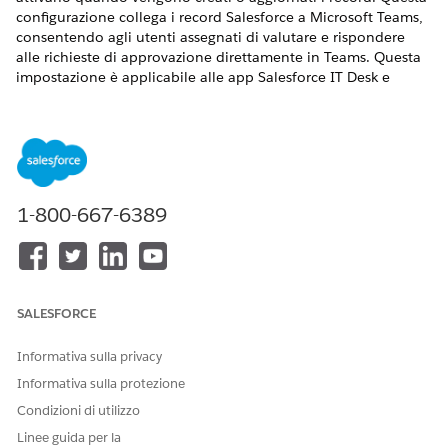
configurazione collega i record Salesforce a Microsoft Teams,
consentendo agli utenti assegnati di valutare e rispondere
alle richieste di approvazione direttamente in Teams. Questa
impostazione è applicabile alle app Salesforce IT Desk e
Salesforce IT Service in Microsoft Teams.
VERSIONI (EDITION) RICHIESTE
Disponibile nelle versioni: Lightning Experience
1-800-667-6389
Disponibile in:
Enterprise
Edition,
Performance
Edition e
Unlimited
Edition con Agentforce IT Service.
AUTORIZZAZIONI UTENTE NECESSARIE
Per impostare Microsoft
Insieme di autorizzazioni
SALESFORCE
Teams:
MicrosoftGraphAccess
Informativa sulla privacy
È necessario
configurare notifiche proattive
per utilizzare le
Informativa sulla protezione
approvazioni per l'app Salesforce IT Desk.
Condizioni di utilizzo
Per standardizzare il processo decisionale della società,
Linee guida per la
impostare le approvazioni
.