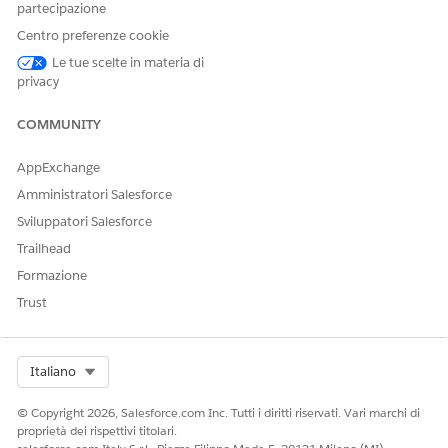
partecipazione
Centro preferenze cookie
Le tue scelte in materia di
QUESTO ARTICOLO HA RISOLTO IL PROBLEMA?
privacy
Facci sapere, così possiamo migliorare!
COMMUNITY
Sì
No
AppExchange
Amministratori Salesforce
Sviluppatori Salesforce
Trailhead
Formazione
Trust
Select Org
Italiano
© Copyright 2026, Salesforce.com Inc. Tutti i diritti riservati. Vari marchi di
proprietà dei rispettivi titolari.