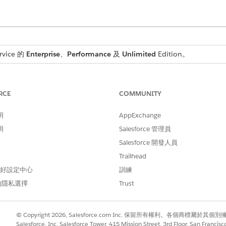
rvice 的
Enterprise
、
Performance
及
Unlimited
Edition。
所需的使用者權限
RCE
COMMUNITY
MicrosoftGraphAccess 權限集
明
AppExchange
alesforce IT Desk 應用程式的批准。
明
Salesforce 管理員
請
設定經理批准
。
Salesforce 開發人員
Trailhead
 偏好設定中心
訓練
的隱私選擇
Trust
© Copyright 2026, Salesforce.com Inc. 保留所有權利。各個商標屬於其個
Salesforce, Inc. Salesforce Tower, 415 Mission Street, 3rd Floor, San Francis