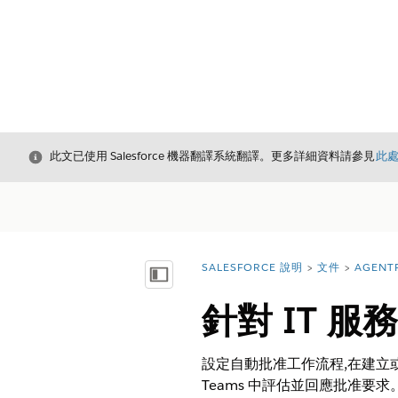
結束
此文已使用 Salesforce 機器翻譯系統翻譯。更多詳細資料請參見
此
SALESFORCE 說明
文件
AGENT
您位於此處：
顯示目錄
針對 IT 服
設定自動批准工作流程,在建立或更新
Teams 中評估並回應批准要求。此設定適