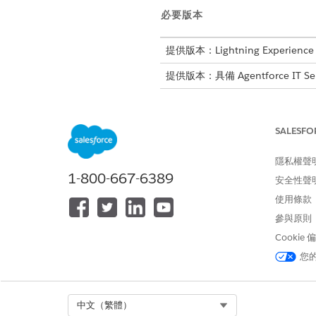
必要版本
提供版本：Lightning Experience
提供版本：具備 Agentforce IT Se
SALESFO
若要設定 Microsoft Teams:
隱私權聲
您必須
設定主動通知
,才能使用 S
1-800-667-6389
安全性聲
若要標準化您公司的決策流程,
使用條款
參與原則
Cookie
此文章是否解決您的問題？
您
請讓我們知道，以便我們改進！
Select Org
中文（繁體）