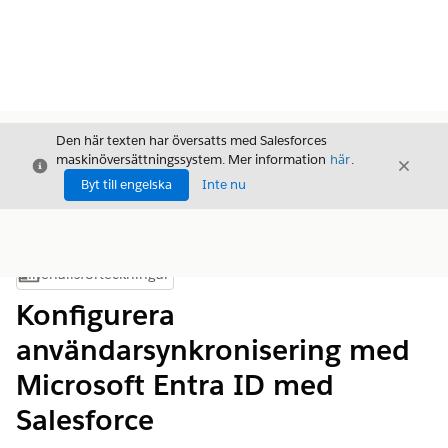
Den här texten har översatts med Salesforces
maskinöversättningssystem. Mer information
här
.
Stäng
Stäng
Stäng
Byt till engelska
Inte nu
Innehållsförteckningar
Visa innehållsförteckning
Konfigurera
användarsynkronisering med
Microsoft Entra ID med
Salesforce