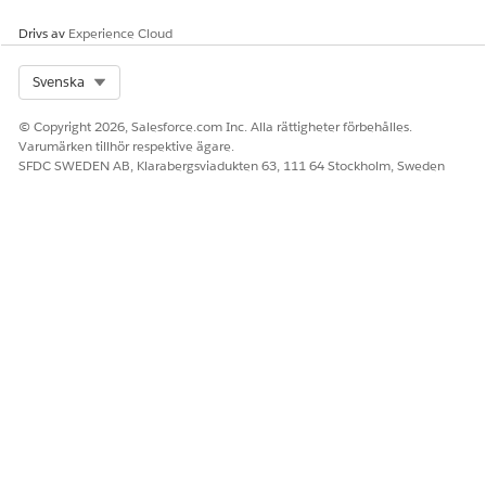
I fältet Namn, ange ett namn på programmet.
Under Kontotyper som stöds, välj endast
Konton i denna
Drivs av
Experience Cloud
organisationskatalog (Enskild arrendator)
.
Välj
Registrera
.
Select Org
Svenska
På appens
översiktssida
, kopiera och spara säkert värden
för ID för program (klient) och katalog (arrendator). Du
© Copyright 2026, Salesforce.com Inc. Alla rättigheter förbehålles.
behöver dem i senare steg.
Varumärken tillhör respektive ägare.
SFDC SWEDEN AB, Klarabergsviadukten 63, 111 64 Stockholm, Sweden
Konfigurera API-behörigheter
Lägg till de Microsoft Graph-programbehörigheter som
behövs i din appregistrering så att Salesforce kan läsa
användarprofildata från Microsoft Entra ID.
I vänster navigering i din appregistrering, under Hantera,
välj
API-behörigheter
.
Välj
Lägg till en behörighet
.
I behörighetspanelen Begär API, välj
Microsoft Graph
.
Välj
Programbehörigheter
.
I behörighetslistan, expandera sektionen
Användare
och
välj
User.Read.All — Läs alla användares fullständiga
profiler
och
User.ReadBasic.All — Läs alla användares
grundläggande profiler
.