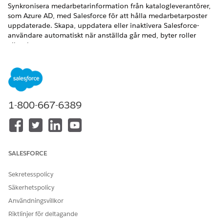
Synkronisera medarbetarinformation från katalogleverantörer,
som Azure AD, med Salesforce för att hålla medarbetarposter
uppdaterade. Skapa, uppdatera eller inaktivera Salesforce-
användare automatiskt när anställda går med, byter roller
eller slutar.
VERSIONER SOM KRÄVS
Tillgängliga i: Lightning Experience
Tillgängliga i:
Enterprise
,
Performance
och
Unlimited
1-800-667-6389
Editions med Agentforce IT Service.
ANVÄNDARBEHÖRIGHETER SOM KRÄVS
Aktivera
Salesforce Admin-profil
SALESFORCE
Anställningsprovisionering
från Azure AD och
Sekretesspolicy
konfigurera
autentiseringsuppgifter:
Säkerhetspolicy
Användningsvillkor
Schemalägga Apex jobb:
Salesforce Admin-profil
Riktlinjer för deltagande