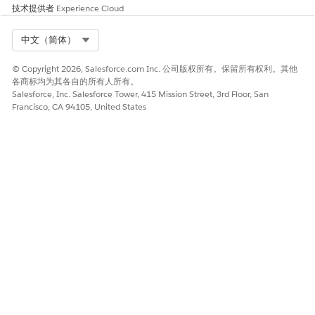
在“管理适用于员工服务的微软团队用户访问权限”窗口中，选择
技术提供者
Experience Cloud
适用于员工
的团队选项卡。
在用户列表中，选中要向其分配权限集的每个用户的复选框。
Select Org
中文（简体）
选择
完成
。
© Copyright 2026, Salesforce.com Inc. 公司版权所有。保留所有权利。其他
各商标均为其各自的所有人所有。
在 Microsoft 团队中配置适用于 IT 服务的 Agentforce
Salesforce, Inc. Salesforce Tower, 415 Mission Street, 3rd Floor, San
创建消息传递渠道，配置用户验证，并部署嵌入服务。
Francisco, CA 94105, United States
从 Agentforce 员工客服人员模板创建员工客服人员。请参阅
从模
板创建客服人员
。
创建消息传递渠道，以启用客服人员通信。
从“
设置”
中，在快速查找框中，查找并选择
消息传递设置
。
打开
消息传递
。
单击
新建渠道
。
单击
开始
。
在“添加渠道”窗口中，选择
增强聊天
。
在渠道名称窗口中，对于渠道名称字段，输入
团队
Agentforce 渠道
。
在渠道名称窗口中，对于开发人员名称字段，输入
。
teams_Agentforce_channel
在“命名渠道”窗口中，将部署类型选择为
Web
。