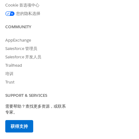
队创建和管理工单。
Cookie 首选项中心
从“设置”菜单中，转到
Salesforce Go
>
功能集
。
您的隐私选择
在“跨渠道提供 IT 服务”卡中，选择
查看所有功能
。
在适用于员工服务的 Microsoft 团队卡中，选择
继续前进
。
COMMUNITY
在团队上安装 Salesforce IT 桌面服务应用程序卡，选择
转到
Microsoft 市场
。
AppExchange
从
Microsoft Marketplace
下载并安装 Salesforce IT Service
Salesforce 管理员
应用程序。
将 Salesforce IT 服务添加到 Microsoft 团队。
Salesforce 开发人员
在 Microsoft 团队中，在左侧导航栏中，单击
应用程序
。
Trailhead
搜索并选择
Salesforce IT 服务
。
培训
选择
立即获取
以安装应用程序。
Trust
为用户分配 Salesforce IT 服务权限
SUPPORT & SERVICES
将所需权限分配给 Microsoft 团队中的员工用户。
需要帮助？查找更多资源，或联系
从“设置”菜单中，转到
Salesforce Go
>
功能集
。
专家。
在“跨渠道提供 IT 服务”卡中，选择
查看所有功能
。
在适用于员工服务的 Microsoft 团队卡中，选择
继续前进
。
获得支持
在“设置 Salesforce IT 服务”中，在“管理用户访问”下，选择
管
理
。