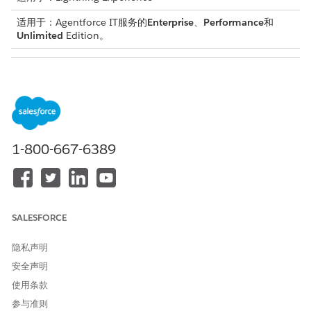
适用于：Agentforce IT服务的
Enterprise
、
Performance
和
Unlimited
Edition。
所需用户权限
设置 Microsoft 团队：
MicrosoftGraphAccess 权限
集
启用 Salesforce IT 服务
1-800-667-6389
激活 Salesforce IT 服务应用程序，以帮助员工从 Microsoft 团队自
行创建和管理工单。
从“设置”菜单中，转到
Salesforce Go
>
功能集
。
在“跨渠道提供 IT 服务”卡中，选择
查看所有功能
。
SALESFORCE
在适用于员工服务的 Microsoft 团队卡中，选择
继续前进
。
在打开 Salesforce IT 服务卡上，将切换设置为启用。
隐私声明
安全声明
安装 Salesforce IT 服务应用程序
使用条款
安装 Salesforce IT 服务应用程序，以允许员工直接从 Microsoft 团
参与准则