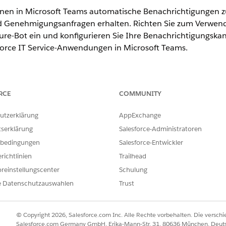
nen in Microsoft Teams automatische Benachrichtigungen zu
d Genehmigungsanfragen erhalten. Richten Sie zum Verwend
e-Bot ein und konfigurieren Sie Ihre Benachrichtigungskanäl
sforce IT Service-Anwendungen in Microsoft Teams.
ence
RCE
COMMUNITY
rmance
und
Unlimited
Edition mit Agentforce IT Service.
utzerklärung
AppExchange
tserklärung
Salesforce-Administratoren
ERFORDERLICHE BENUTZERBERECHTIGUNGEN
bedingungen
Salesforce-Entwickler
:
MicrosoftGraphAccess-Berech
richtlinien
Trailhead
re-Bot ein.
reinstellungscenter
Schulung
tal "Azurblau
" an.
e Datenschutzauswahlen
Trust
t und wählen Sie ihn aus.
-Bot-Seite
Erstellen
aus.
Seite "Azure-Bot erstellen" die folgenden Details:
© Copyright 2026, Salesforce.com Inc. Alle Rechte vorbehalten. Die versch
le-Feld einen eindeutigen Namen für Ihren Bot ein, beispielsweis
Salesforce.com Germany GmbH, Erika-Mann-Str. 31, 80636 München, Deut