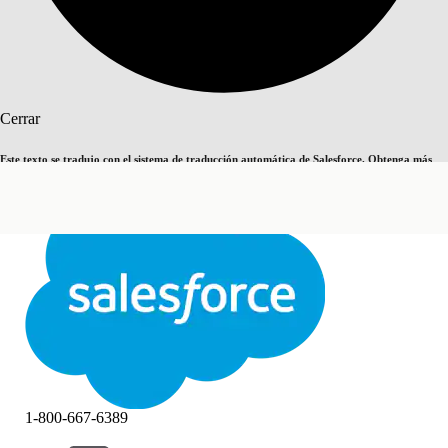
Buscar
Cerrar
Este texto se tradujo con el sistema de traducción automática de Salesforce. Obtenga más
Cambiar a inglés
Ahora no
detalles
aquí
.
Cerrar
Cerrar
1-800-667-6389