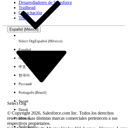
Desarrolladores de Salesforce
Trailhead
Experiencia
Capacitación
Trust
Español (México)
Borrar todo
Listo
Select Org
Español (México)
Español
中文（简体）
中文（繁體）
한국어
Русский
Português (Brasil)
Suomi
Select Org
Dansk
© Copyright 2026, Salesforce.com Inc. Todos los derechos
reservados. Las distintas marcas comerciales pertenecen a sus
Svenska
respectivos propietarios.
No hay resultados
Nederlands