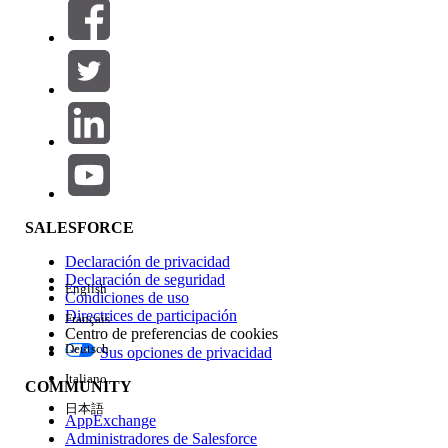
Filtros (0)
SELECCIONAR FILTROS
Agregar
Área de productos
Repercusión de función
SALESFORCE
Declaración de privacidad
Declaración de seguridad
English
Condiciones de uso
Directrices de participación
Français
Centro de preferencias de cookies
Deutsch
Sus opciones de privacidad
Edición
Italiano
COMMUNITY
日本語
AppExchange
Administradores de Salesforce