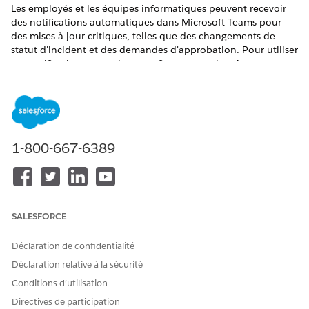
Les employés et les équipes informatiques peuvent recevoir
des notifications automatiques dans Microsoft Teams pour
des mises à jour critiques, telles que des changements de
statut d'incident et des demandes d'approbation. Pour utiliser
ces notifications proactives, configurez un robot Azure et
configurez vos canaux de notification. Cette configuration est
applicable aux applications Salesforce IT Desk et Salesforce IT
Service dans Microsoft Teams.
ÉDITIONS REQUISES
1-800-667-6389
Disponible avec : Lightning Experience
Disponible avec : éditions
Enterprise
,
Performance
et
Unlimited
avec Agentforce IT Service.
SALESFORCE
AUTORISATIONS UTILISATEUR REQUISES
Déclaration de confidentialité
Pour configurer Microsoft
Ensemble d'autorisations
Déclaration relative à la sécurité
Teams :
MicrosoftGraphAccess
Conditions d’utilisation
Configurez le robot Microsoft Azure.
Directives de participation
Connectez-vous au
portail Azure
.