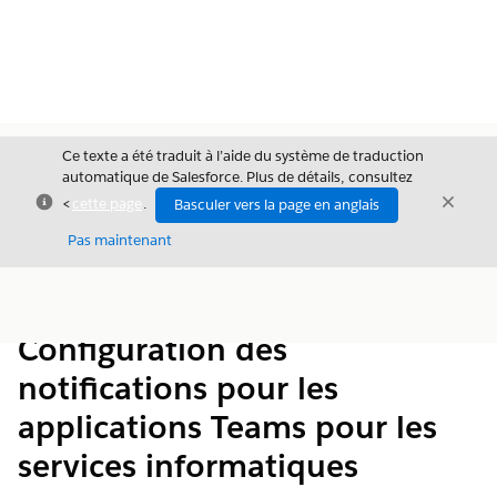
Ce texte a été traduit à l’aide du système de traduction
automatique de Salesforce. Plus de détails, consultez
Fermer
Ferme
<
cette page
.
Basculer vers la page en anglais
Fermer
Pas maintenant
Table des
Afficher la table des matières
matières
Configuration des
notifications pour les
applications Teams pour les
services informatiques