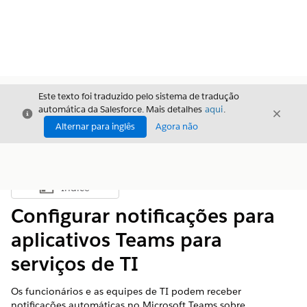
Este texto foi traduzido pelo sistema de tradução
automática da Salesforce. Mais detalhes
aqui
.
Fechar
Fecha
Fechar
Alternar para inglês
Agora não
Índice
Mostrar índice
Configurar notificações para
aplicativos Teams para
serviços de TI
Os funcionários e as equipes de TI podem receber
notificações automáticas no Microsoft Teams sobre