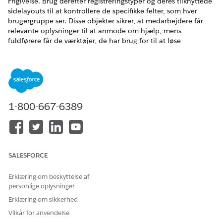
Frigivelse. Brug derefter registreringstyper og deres tilknyttede
sidelayouts til at kontrollere de specifikke felter, som hver
brugergruppe ser. Disse objekter sikrer, at medarbejdere får
relevante oplysninger til at anmode om hjælp, mens
fuldførere får de værktøjer, de har brug for til at løse
problemer.
EDITIONSHEADING
Tilgængelig i: Lightning Experience
1-800-667-6389
Tilgængelig i:
Enterprise
,
Performance
og
Unlimited
Edition
med Agentforce IT Service.
BRUGERTILLADELSER PÅKRÆVET
SALESFORCE
Hvis du vil opsætte
Vis opsætning og
Microsoft Teams:
konfiguration
Erklæring om beskyttelse af
personlige oplysninger
Tilføj objekter for Salesforce IT-tjeneste
Erklæring om sikkerhed
Føj objekter, f.eks. sager og hændelser, til Salesforce IT-
Vilkår for anvendelse
tjenesten, så medarbejdere nemt anmoder om hjælp og løser