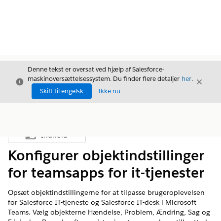
Denne tekst er oversat ved hjælp af Salesforce-
maskinoversættelsessystem. Du finder flere detaljer
her
.
Luk
Luk
Luk
Skift til engelsk
Ikke nu
Indhold
Vis indholdsfortegnelse
Konfigurer objektindstillinger
for teamsapps for it-tjenester
Opsæt objektindstillingerne for at tilpasse brugeroplevelsen
for Salesforce IT-tjeneste og Salesforce IT-desk i Microsoft
Teams. Vælg objekterne Hændelse, Problem, Ændring, Sag og