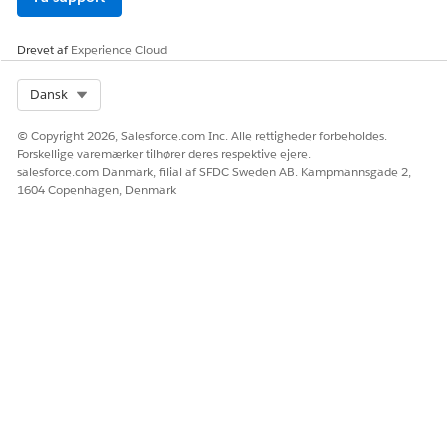
Vælg registreringstype.
Indstil statussen til
Active
(Aktiv).
Drevet af
Experience Cloud
Klik på
Gem
.
Du kan redigere eller slette konfigurationer, hvis der er behov
Select Org
Dansk
for det.
© Copyright 2026, Salesforce.com Inc. Alle rettigheder forbeholdes.
Forskellige varemærker tilhører deres respektive ejere.
salesforce.com Danmark, filial af SFDC Sweden AB. Kampmannsgade 2,
1604 Copenhagen, Denmark
LØSTE DENNE ARTIKEL DIT PROBLEM?
Giv os besked, så vi kan forbedre os!
Ja
Nej