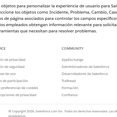
objetos para personalizar la experiencia de usuario para Sale
ccione los objetos como Incidente, Problema, Cambio, Caso 
tos de página asociados para controlar los campos específico
los empleados obtengan información relevante para solicita
ramientas que necesitan para resolver problemas.
RCE
COMMUNITY
ence
ón de privacidad
AppExchange
rise
,
Performance
y
Unlimited
con Agentforce IT Service.
ón de seguridad
Administradores de Salesforce
nes de uso
Desarrolladores de Salesforce
PERMISOS DE USUARIO NECESARIOS
es de participación
Trailhead
:
Ver parámetros y configuraci
 preferencias de cookies
Formación
 opciones de privacidad
Confianza
ce IT Service
 incidentes, al Servicio de TI de Salesforce de modo que lo
© Copyright 2026, Salesforce.com Inc. Todos los derechos reservados. Las d
te.
propietarios.