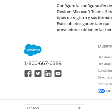
Configure la configuración de 
Desk en Microsoft Teams. Sele
tipos de registro y sus forma
Estos objetos garantizan que 
proveedores obtienen las her
EDICIONES NECESARIAS
SALESFO
Disponible en: Lightning Experi
Declaraci
Disponible en: Ediciones
Enterp
1-800-667-6389
Declaraci
Condicio
Directric
Para configurar Microsoft Teams
Centro de
Sus
Agregar objetos para Salesfor
Agregue objetos, como casos e
Select Org
Español
resuelvan problemas fácilmen