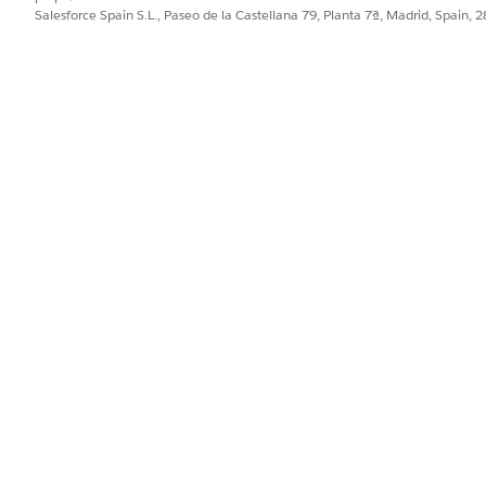
Salesforce Spain S.L., Paseo de la Castellana 79, Planta 7ª, Madrid, Spain, 
cuadro Búsqueda rápida, introduzca
y seleccione
Configura
Equipos
e Microsoft Teams, vaya a la sección
Servicio de empleados
y haga 
aso
.
.
o
.
rce IT Desk
es, problemas y solicitudes de cambio al escritorio de TI 
as y gestionen servicios de TI.
cuadro Búsqueda rápida, introduzca
y seleccione
Configura
Equipos
e Microsoft Teams, vaya a la sección
Núcleo de relleno
y haga clic 
cidente
.
roblema o Solicitud de cambio.
.
o
.
nfiguraciones si es necesario.