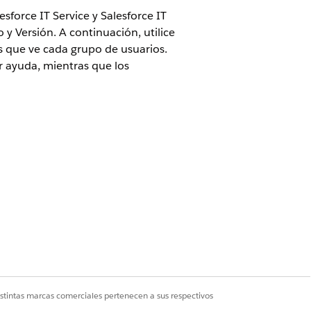
sforce IT Service y Salesforce IT
y Versión. A continuación, utilice
s que ve cada grupo de usuarios.
r ayuda, mientras que los
ón
s empleados soliciten ayuda y
istintas marcas comerciales pertenecen a sus respectivos