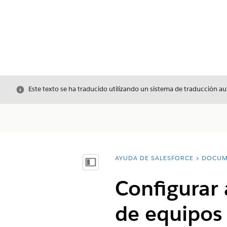
Cerrar
Este texto se ha traducido utilizando un sistema de traducción a
AYUDA DE SALESFORCE
DOCUM
Usted está aquí:
Mostrar índice de materias
Configurar 
de equipos 