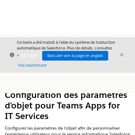
Ce texte a été traduit à l’aide du système de traduction
automatique de Salesforce. Plus de détails, consultez
Fermer
Ferme
<
cette page
.
Basculer vers la page en anglais
Fermer
Pas maintenant
Table des
Afficher la table des matières
matières
Configuration des paramètres
d'objet pour Teams Apps for
IT Services
Configurez les paramètres de l'objet afin de personnaliser
l'expérience utilisateur pour le service informatique Salesforce