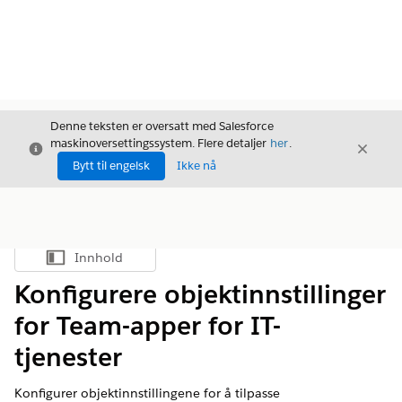
Denne teksten er oversatt med Salesforce
maskinoversettingssystem. Flere detaljer
her
.
Avslutt
Avslut
Avslutt
Bytt til engelsk
Ikke nå
Innhold
Vis innholdsfortegnelse
Konfigurere objektinnstillinger
for Team-apper for IT-
tjenester
Konfigurer objektinnstillingene for å tilpasse