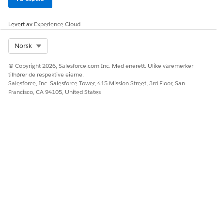
Velg objektet som
Hendelse
.
Du kan også velge Problem eller Endre forespørsel.
Velg posttype.
Levert av
Experience Cloud
Sett statusen til
Aktiv
.
Klikk på
Lagre
.
Select Org
Norsk
Du kan redigere eller slette konfigurasjoner hvis det er
© Copyright 2026, Salesforce.com Inc. Med enerett. Ulike varemerker
nødvendig.
tilhører de respektive eierne.
Salesforce, Inc. Salesforce Tower, 415 Mission Street, 3rd Floor, San
Francisco, CA 94105, United States
HJALP DENNE ARTIKKELEN MED Å LØSE PROBLEMET DITT?
La oss få vite det slik at vi kan forbedre!
Ja
Nei