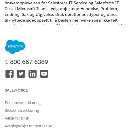
brukeropplevelsen for Salesforce IT Service og Salesforce IT
Desk i Microsoft Teams. Velg objektene Hendelse, Problem,
Endring, Sak og Utgivelse. Bruk deretter posttyper og deres
tilknyttede sideoppsett til å bestemme hvilke spesifikke felt
hver brukergruppe skal se. Disse objektene sikrer at ansatte får
relevant informasjon for å be om hjelp, mens innfriere får
verktøyene de trenger for å løse problemer.
NØDVENDIGE UTGAVER
Tilgjengelig i Lightning Experience
1-800-667-6389
Tilgjengelig i
Enterprise
,
Performance
og
Unlimited
Edition
med Agentforce IT Service.
NØDVENDIG BRUKERTILLATELSE
SALESFORCE
For å konfigurere Microsoft
Vise oppsett og
Personvernerklæring
Teams:
konfigurasjon
Sikkerhetserklæring
Vilkår for bruk
Legge til objekter for Salesforce IT-tjeneste
Retningslinjer for deltakelse
Legg til objekter, som saker og hendelser, i Salesforce IT-