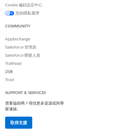
後按一下「
新增物件
」。
Cookie 偏好設定中心
將物件選取為「
個案
」。
選取記錄類型。
您的隱私選擇
將狀態設定為「
啟用中
」。
按一下「
儲存
」。
COMMUNITY
新增 Salesforce IT Desk 的物件
AppExchange
Salesforce 管理員
將事件、問題和變更要求等物件新增至 Salesforce IT Desk,以便履
行者解決問題並管理 IT 服務。
Salesforce 開發人員
Trailhead
進入「
設定
」,在「快速尋找」方塊中輸入
,然後選取「
小
小組
組組態
」。
訓練
在「Microsoft Teams 設定」頁面上,移至「
履行中心」
區段,然
Trust
後按一下
+新增物件
。
將物件選取為「
事件
」。
SUPPORT & SERVICES
您也可以選取「問題」或「變更要求」。
選取記錄類型。
需要協助嗎？尋找更多資源或與專
家連線。
將狀態設定為「
啟用中
」。
按一下「
儲存
」。
取得支援
您可以視需要編輯或刪除組態。