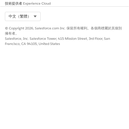
技術提供者
Experience Cloud
此文章是否解決您的問題？
Select Org
中文（繁體）
請讓我們知道，以便我們改進！
© Copyright 2026, Salesforce.com Inc. 保留所有權利。各個商標屬於其個別
是
否
擁有者。
Salesforce, Inc. Salesforce Tower, 415 Mission Street, 3rd Floor, San
Francisco, CA 94105, United States