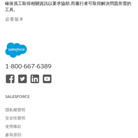
確保員工取得相關資訊以要求協助,而履行者可取得解決問題所需的
工具。
必要版本
提供版本：Lightning Experience
提供版本：具備 Agentforce IT Service 的
Enterprise
、
Performance
及
Unlimited
Edition。
1-800-667-6389
所需的使用者權限
若要設定 Microsoft Teams:
檢視設定和組態
新增 Salesforce IT 服務的物件
SALESFORCE
將物件 (例如個案和事件) 新增至 Salesforce IT 服務,讓員工輕鬆要
求協助並解決問題。
隱私權聲明
安全性聲明
進入「
設定
」,在「快速尋找」方塊中輸入
,然後選取「
小
小組
組組態
」。
使用條款
在「Microsoft Teams 設定」頁面上,移至「
員工服務」
區段,然
參與原則