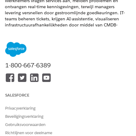
Werknemers vragen services aan, melden problemen en
ontvangen real-time kennisgevingen, terwijl managers
levering versnellen door gestroomlijnde goedkeuringen. IT-
teams beheren tickets, krijgen AI-assistentie, visualiseren
infrastructuurafhankelijkheden door middel van CMDB-
gegevens en werken samen in swarms, allemaal zonder Teams
te verlaten.
VEREISTE EDITIONS
Beschikbaar in: Lightning Experience
1-800-667-6389
Beschikbaar in:
Enterprise
,
Performance
en
Unlimited
Edition met Agentforce IT Service.
SALESFORCE
Privacyverklaring
Beveiligingsverklaring
Gebruiksvoorwaarden
Richtlijnen voor deelname