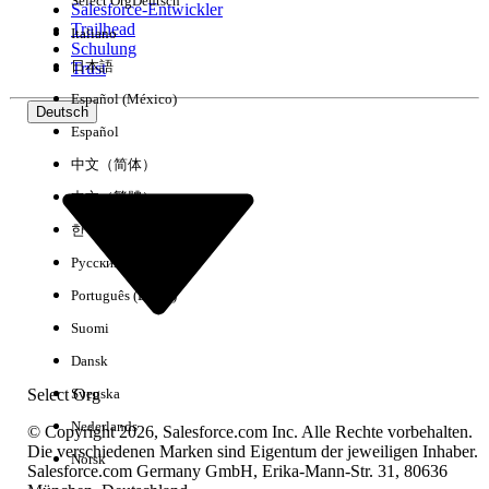
Select Org
Deutsch
Salesforce-Entwickler
Trailhead
Italiano
Erfahrung
Schulung
日本語
Trust
Español (México)
Deutsch
Español
Alle löschen
Fertig
中文（简体）
中文（繁體）
한국어
Русский
Português (Brasil)
Suomi
Dansk
Select Org
Svenska
Nederlands
© Copyright 2026, Salesforce.com Inc. Alle Rechte vorbehalten.
Die verschiedenen Marken sind Eigentum der jeweiligen Inhaber.
Norsk
Salesforce.com Germany GmbH, Erika-Mann-Str. 31, 80636
Keine Ergebnisse