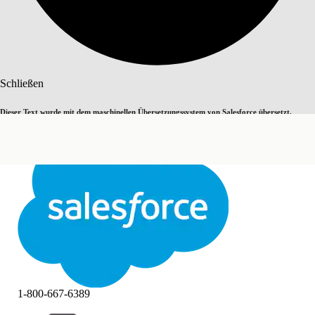
Suche
Schließen
Dieser Text wurde mit dem maschinellen Übersetzungssystem von Salesforce übersetzt.
Zu Englisch wechseln
Nicht jetzt
Weitere Details finden Sie
hier
.
Schließen
Schließen
1-800-667-6389