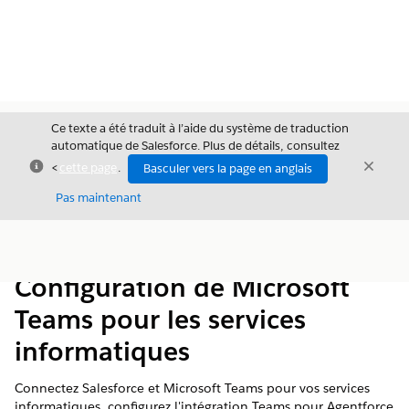
Ce texte a été traduit à l’aide du système de traduction
automatique de Salesforce. Plus de détails, consultez
Fermer
Ferme
<
cette page
.
Basculer vers la page en anglais
Fermer
Pas maintenant
Table des
Afficher la table des matières
matières
Configuration de Microsoft
Teams pour les services
informatiques
Connectez Salesforce et Microsoft Teams pour vos services
informatiques, configurez l'intégration Teams pour Agentforce