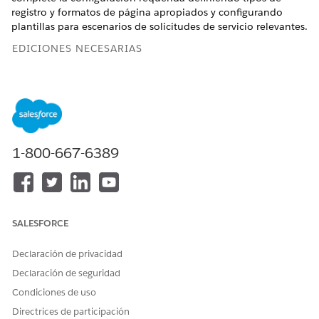
registro y formatos de página apropiados y configurando
plantillas para escenarios de solicitudes de servicio relevantes.
EDICIONES NECESARIAS
Disponible en: Lightning Experience
Disponible en: Ediciones
Enterprise
,
Performance
y
Unlimited
con Agentforce IT Service.
Cree un tipo de registro y asigne un formato de página al
1-800-667-6389
tipo de registro específico para los objetos. Consulte
Crear
tipos de registro
. Por ejemplo, cree tipos de registro
separados y asigne formatos de página para objetos
Incidente y Caso de modo que los empleados solo vean
SALESFORCE
campos y acciones relevantes.
Configure plantillas de elementos de catálogo de servicio
Declaración de privacidad
para casos de uso de TI específicos. Consulte
Configurar
Gestión de solicitudes
para servicios de TI.
Declaración de seguridad
Condiciones de uso
Directrices de participación