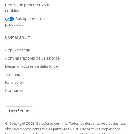
¿RESOLVIÓ ESTE ARTÍCULO SU PROBLEMA?
Centro de preferencias de
cookies
¡Háganos saber cómo podemos mejorar!
Sus opciones de
Sí
No
privacidad
COMMUNITY
AppExchange
Administradores de Salesforce
Desarrolladores de Salesforce
Trailhead
Formación
Confianza
Select Org
Español
© Copyright 2026, Salesforce.com Inc. Todos los derechos reservados. Las
distintas marcas comerciales pertenecen a sus respectivos propietarios.