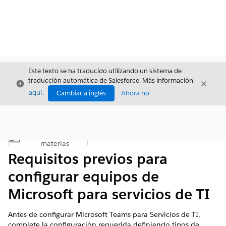
Este texto se ha traducido utilizando un sistema de
traducción automática de Salesforce. Más información
Cerrar
Cerrar
Cerrar
aquí
.
Cambiar a inglés
Ahora no
Índice de
Mostrar índice de materias
materias
Requisitos previos para
configurar equipos de
Microsoft para servicios de TI
Antes de configurar Microsoft Teams para Servicios de TI,
complete la configuración requerida definiendo tipos de