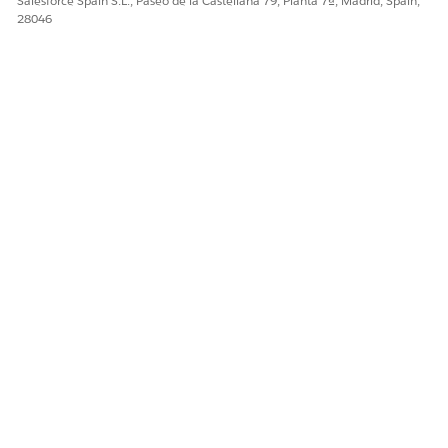
Salesforce Spain S.L., Paseo de la Castellana 79, Planta 7ª, Madrid, Spain,
28046