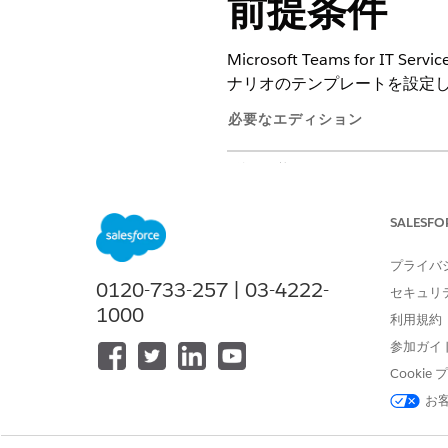
前提条件
Microsoft Teams f
ナリオのテンプレートを設定
必要なエディション
使用可能なインターフェース: Lightni
使用可能なエディション: Agentforc
SALESFO
レコードタイプを作成し、オブ
プライバ
さい。たとえば、個別のレコー
0120-733-257 | 03-4222-
関連する項目とアクションのみ
セキュリ
特定の IT 使用事例に合わせ
1000
利用規約
参加ガイ
Cooki
この記事で問題は解決されましたか
お
ご意見をお待ちしております。