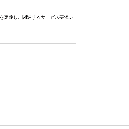
レイアウトを定義し、関連するサービス要求シ
on、および
Unlimited
Edition。
「レコードタイプの作成」
を参照してくだ
ページレイアウトを割り当てて、従業員が
管理の設定
」を参照してください。
はい
いいえ