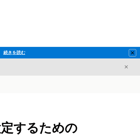
続きを読む
Clo
閉じ
閉じる
 を設定するための