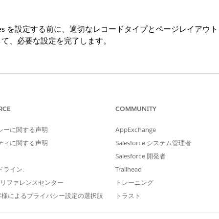
or IT Services を設定する前に、適切なレコードタイプとページ
して、必要な設定を完了します。
ng Experience
e IT Service が付属する
Enterprise
Edition、
Performance
Editi
RCE
COMMUNITY
ジェクトの特定のレコードタイプにページレイアウトを割り当てます。
シーに関する声明
AppExchange
ドタイプを作成し、インシデントオブジェクトとケースオブジェクトに
を表示できるようにします。
ティに関する声明
Salesforce システム管理者
てサービスカタログ項目テンプレートを設定します。「IT サービスの
要求
Salesforce 開発者
ドライン:
Trailhead
e プリファレンスセンター
トレーニング
?
客様によるプライバシー設定の選択肢
トラスト