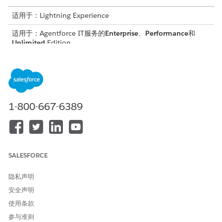
适用于：Lightning Experience
适用于：Agentforce IT服务的
Enterprise
、
Performance
和
Unlimited
Edition。
启用 Einstein。见
设置 Einstein 生成式 AI
。
启用 Agentforce。见
启用 Agentforce
。
查看集成的其他功能。请参阅
集成 Microsoft 团队功能
。
创建记录类型，并将页面布局分配到对象的特定记录类型。参见
1-800-667-6389
创建记录类型
。例如，创建单独的记录类型，并为事件和个案对
象分配页面布局，以便员工仅看到相关字段和操作。
配置统一目录，以允许员工请求服务。请参阅
配置统一目录
。
为特定 IT 用例配置服务目录项目模板。请参阅为 IT 服务
设置请
求管理
。
SALESFORCE
隐私声明
本文章是否解决您的问题？
安全声明
请与我们共享您的想法，以便我们进行改进！
使用条款
参与准则
是
否