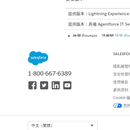
提供版本：Lightning Experience
提供版本：具備 Agentforce IT Se
啟用 Einstein。請參閱
設定 Ein
啟用 Agentforce。請參閱
啟用 A
檢閱其他整合功能。請參閱與 Micr
SALESFO
建立記錄類型,並將版面配置指
置,讓員工只看見相關的欄位和
設定統一目錄以允許員工要求
隱私權聲
1-800-667-6389
針對特定 IT 使用個案設定服務
安全性聲
使用條款
參與原則
此文章是否解決您的問題？
Cookie
請讓我們知道，以便我們改進！
您
Select Org
中文（繁體）