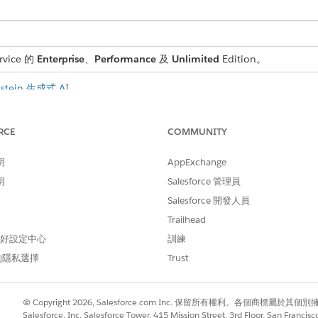
rvice 的
Enterprise
、
Performance
及
Unlimited
Edition。
stein 生成式 AI
。
gentforce
。
osoft Teams 功能的
整合
。
RCE
COMMUNITY
派給物件的特定記錄類型。請參閱
建立記錄類型
。例如,建立個別的記錄類
動作。
服務。請參閱
明
設定統一目錄
。
AppExchange
目錄項目範本。請參閱針對 IT 服務
設定要求管理
。
明
Salesforce 管理員
Salesforce 開發人員
Trailhead
 偏好設定中心
訓練
的隱私選擇
Trust
© Copyright 2026, Salesforce.com Inc. 保留所有權利。各個商標屬於其個
Salesforce, Inc. Salesforce Tower, 415 Mission Street, 3rd Floor, San Francis