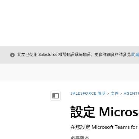
結束
此文已使用 Salesforce 機器翻譯系統翻譯。更多詳細資料請參見
此
SALESFORCE 說明
文件
AGENT
您位於此處：
顯示目錄
設定 Micros
在您設定 Microsoft Teams 
必要版本