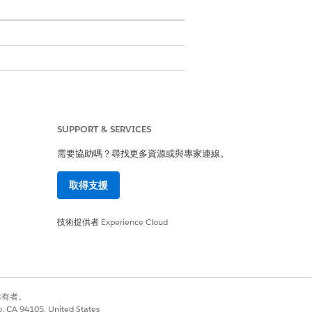
SUPPORT & SERVICES
型,並為「事件」和「個案」物件指派版面配
需要協助嗎？尋找更多資源或與專家連線。
取得支援
技術提供者
Experience Cloud
是
否
別擁有者。
co, CA 94105, United States