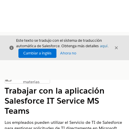
Este texto se tradujo con el sistema de traducción
automática de Salesforce. Obtenga más detalles
aquí
.
Cerrar
Cerrar
Cerrar
Cambiar a inglés
Ahora no
Índice de
Mostrar índice de materias
materias
Trabajar con la aplicación
Salesforce IT Service MS
Teams
Los empleados pueden utilizar el Servicio de TI de Salesforce
para gestionar solicitudes de TI directamente en Microsoft