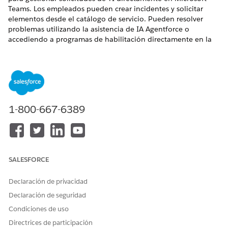
Teams. Los empleados pueden crear incidentes y solicitar
elementos desde el catálogo de servicio. Pueden resolver
problemas utilizando la asistencia de IA Agentforce o
accediendo a programas de habilitación directamente en la
aplicación. La integración también proporciona notificaciones
con capacidad de acción para actualizaciones y aprobaciones
de tickets.
EDICIONES NECESARIAS
1-800-667-6389
Disponible en: Lightning Experience
Disponible en: Ediciones
Enterprise
,
Performance
y
Unlimited
con Agentforce IT Service.
SALESFORCE
PERMISOS DE USUARIO NECESARIOS
Para utilizar Microsoft
Conjunto de permisos
Declaración de privacidad
Teams:
Microsoft Teams para
Declaración de seguridad
Servicios de TI
Condiciones de uso
Para ver activos y reportar
Perfil de empleado
Directrices de participación
problemas en Microsoft
unificado