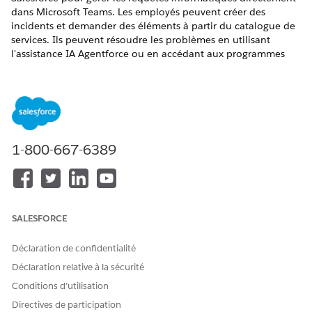
dans Microsoft Teams. Les employés peuvent créer des
incidents et demander des éléments à partir du catalogue de
services. Ils peuvent résoudre les problèmes en utilisant
l'assistance IA Agentforce ou en accédant aux programmes
enablement directement dans l'application. L'intégration
fournit également des notifications actionnables pour les
mises à jour et les approbations de tickets.
ÉDITIONS REQUISES
1-800-667-6389
Disponible avec : Lightning Experience
Disponible avec : éditions
Enterprise
,
Performance
et
Unlimited
avec Agentforce IT Service.
SALESFORCE
AUTORISATIONS UTILISATEUR REQUISES
Pour utiliser Microsoft
Ensemble d'autorisations
Déclaration de confidentialité
Teams :
Microsoft Teams for IT
Déclaration relative à la sécurité
Services
Conditions d’utilisation
Pour afficher des actifs et
Profil employé unifié
Directives de participation
signaler des problèmes dans