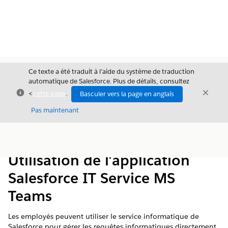
Ce texte a été traduit à l’aide du système de traduction
automatique de Salesforce. Plus de détails, consultez
Fermer
Ferme
<
cette page
.
Basculer vers la page en anglais
Fermer
Pas maintenant
Table des
Afficher la table des matières
matières
Utilisation de l'application
Salesforce IT Service MS
Teams
Les employés peuvent utiliser le service informatique de
Salesforce pour gérer les requêtes informatiques directement