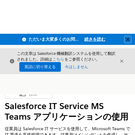
ただいま大変多くのお問い合わせをいただいており、ご連絡までにお時間を頂戴しております
続きを読む
Clo
この文章は Salesforce 機械翻訳システムを使用して翻訳
されました。詳細は
こちら
をご参照ください。
閉じる
閉じ
閉じる
英語に切り替える
今はしません
目次
目次を表示
Salesforce IT Service MS
Teams アプリケーションの使用
従業員は Salesforce IT サービスを使用して、Microsoft Teams で
IT 要求を直接管理できます。従業員はインシデントを作成し、サ