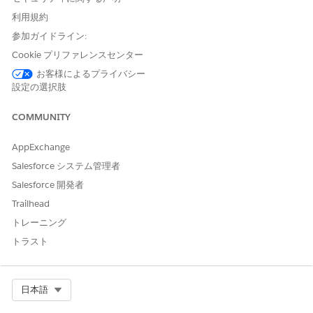
使用開始
利用規約
Microsoft Teams アプリケーションで Salesforce IT サービスを使
参加ガイドライン:
用する前に、Salesforce アカウントに接続します。
Cookie プリファレンスセンター
Microsoft Teams で
Salesforce IT Service
を開きます。
お客様によるプライバシー
Salesforce IT Service アプリケーションにアクセスするには、
設定の選択肢
次のいずれかのログイン方法を選択します。
[シングルサインオン
(Single Sign-On
)] をクリックしま
COMMUNITY
す。
これは、シームレスで安全なログイン環境に推奨される方
AppExchange
法です。
Salesforce システム管理者
[
Login with URL
(URL を使用してログイン)] を選択しま
Salesforce 開発者
す。
「Salesforce Portal URL」 (Salesforce ポータル URL)
Trailhead
と入力し、[
次へ]
を選択します。
トレーニング
Salesforce ログインウィンドウで、Salesforce ユーザ
トラスト
ー名とパスワードを入力し、[
ログイン] を
選択しま
す。
ログインすると、[私のチケット] ビューが表示されます。
Select Org
日本語