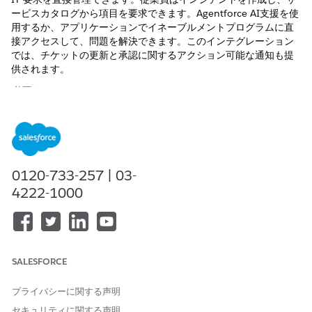
ービスカタログから項目を要求できます。Agentforce AI支援を使
用するか、アプリケーションでイネーブルメントプログラムに直
接アクセスして、問題を解決できます。このインテグレーション
では、チケットの更新と承認に関するアクション可能な通知も提
供されます。
必要なエディション
使用可能なインターフェース: Lightning Experience
使用可能なエディション: Agentforce IT Service が付属する
Enterprise
Edition、
Performance
Edition、および
Unlimited
0120-733-257 | 03-
Edition。
4222-1000
必要なユーザー権限
Microsoft Teams を使用する
「Microsoft Teams for IT
Services」権限セット
SALESFORCE
Microsoft Teams でアセット
統合従業員プロファイル
を表示して問題を報告する
プライバシーに関する声明
セキュリティに関する声明