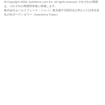
IT チケットの管理
© Copyright 2026, Salesforce.com Inc. All rights reserved. それぞれの商標
は、それぞれの商標所有者に帰属します。
これは、サポートチケットを作成、表示、追跡するための中央ハ
株式会社セールスフォース・ジャパン 東京都千代田区丸の内1-1-3 日本生命
ブです。
丸の内ガーデンタワー（Salesforce Tower）
チケットを作成する。
[
+ 新規]
を選択します。
ドロップダウンからチケット種別を選択します。
[
次へ
] を選択します。
チケット作成フォームに
「件名
」や「
説明」
などの詳細を
入力します。
現在、カスタム項目では、選択リスト、テキストエリア、文字
列、電話、メール、検索ボックス、日付、時間などのデータ型
がサポートされています。連動項目では数式項目はサポートさ
れません (たとえば、ユーザーが誕生日を指定した場合、年齢
は自動的に計算できません)。
[保存]
を選択します。
チケットを表示するには、
「My Tickets
」タブに移動します。
作成したすべてのチケットのリストと、[チケット番号]、[件
名]、[優先度]、[状況]、[最終更新日] などの詳細列が表示され
ます。
チケットの詳細を表示するには、チケット ID を選択します。