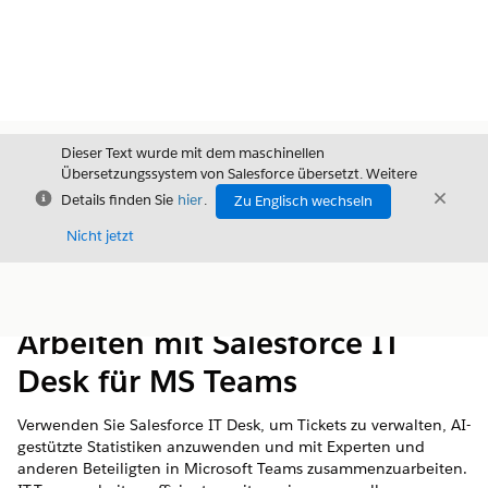
Dieser Text wurde mit dem maschinellen
Übersetzungssystem von Salesforce übersetzt. Weitere
Schließen
Schli
Details finden Sie
hier
.
Zu Englisch wechseln
Schließ
Nicht jetzt
Inhalt
Inhalt anzeigen
Arbeiten mit Salesforce IT
Desk für MS Teams
Verwenden Sie Salesforce IT Desk, um Tickets zu verwalten, AI-
gestützte Statistiken anzuwenden und mit Experten und
anderen Beteiligten in Microsoft Teams zusammenzuarbeiten.