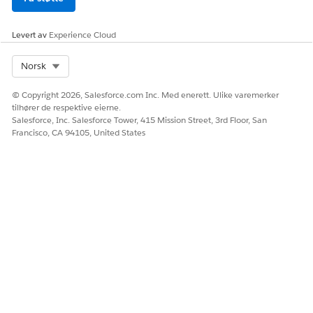
billetter etter status og prioritet.
IT-team filtrerer billettlisten etter hvilken som helst status i
billettlivssyklusen (Ny, Pågår, På vent, Løst, Avsluttet) og
Levert av
Experience Cloud
etter hvert prioritetsnivå (Kritisk, Høy, Middels, Lav).
Velg billett-IDen for å åpne et sidepanel og vise
Select Org
Norsk
billettdetaljer som Relaterte poster og Kommentarer.
Opprett en billett
© Copyright 2026, Salesforce.com Inc. Med enerett. Ulike varemerker
tilhører de respektive eierne.
Velg
+ Ny
for å starte billettopprettingsprosessen.
Salesforce, Inc. Salesforce Tower, 415 Mission Street, 3rd Floor, San
Velg det aktuelle objektet og billettypen fra de
Francisco, CA 94105, United States
tilgjengelige alternativene.
Fyll ut skjemaet med de nødvendige detaljene.
Tilpassede felt støtter felttypene, som valgliste,
tekstområde, streng, telefon, e-post, søkeboks, dato og
klokkeslett. Redigering av rik tekst støttes ikke i
tilpassede felt. Avhengige felt støtter ikke formelfelt
(hvis en bruker for eksempel oppgir en fødselsdato,
kan ikke alderen beregnes automatisk).
Lagre endringene.
Bruke Agentforce til å løse problemer raskt
IT-team kan bruke Agentforce i Microsoft Teams som en