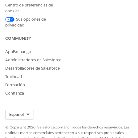
Centro de preferencias de
Trabajar con Salesforce IT Desk para equipos de MS
cookies
Utilice Salesforce IT Desk para gestionar tickets, aplicar
Sus opciones de
perspectivas dirigidas por IA y colaborar con expertos y
privacidad
otras partes interesadas en Microsoft Teams. Los equipos
de TI trabajan de forma más eficiente, con menos
COMMUNITY
esfuerzo manual y una resolución de problemas más
rápida.
AppExchange
Administradores de Salesforce
Desarrolladores de Salesforce
Trailhead
¿RESOLVIÓ ESTE ARTÍCULO SU PROBLEMA?
Formación
¡Háganos saber cómo podemos mejorar!
Confianza
Sí
No
Select Org
Español
© Copyright 2026, Salesforce.com Inc. Todos los derechos reservados. Las
distintas marcas comerciales pertenecen a sus respectivos propietarios.