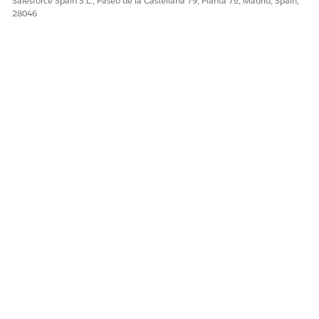
Salesforce Spain S.L., Paseo de la Castellana 79, Planta 7ª, Madrid, Spain,
28046